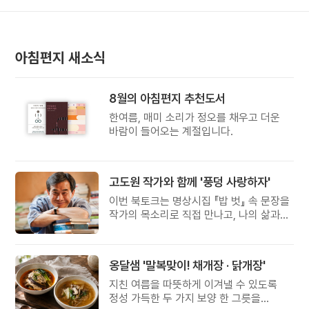
아침편지 새소식
8월의 아침편지 추천도서
한여름, 매미 소리가 정오를 채우고 더운
바람이 들어오는 계절입니다.
고도원 작가와 함께 '풍덩 사랑하자'
이번 북토크는 명상시집 『밥 벗』 속 문장을
작가의 목소리로 직접 만나고, 나의 삶과
관계를 잠시 돌아보는 시간입니다.
옹달샘 '말복맞이! 채개장 · 닭개장'
지친 여름을 따뜻하게 이겨낼 수 있도록
정성 가득한 두 가지 보양 한 그릇을