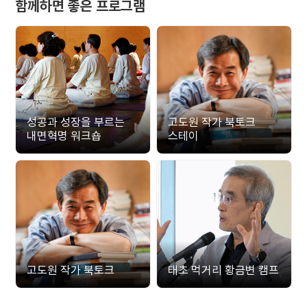
함께하면 좋은 프로그램
성공과 성장을 부르는
고도원 작가 북토크
내면혁명 워크숍
스테이
고도원 작가 북토크
태초 먹거리 황금변 캠프