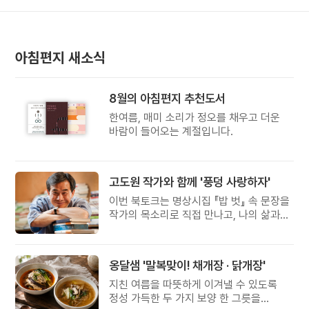
아침편지 새소식
8월의 아침편지 추천도서
한여름, 매미 소리가 정오를 채우고 더운
바람이 들어오는 계절입니다.
고도원 작가와 함께 '풍덩 사랑하자'
이번 북토크는 명상시집 『밥 벗』 속 문장을
작가의 목소리로 직접 만나고, 나의 삶과
관계를 잠시 돌아보는 시간입니다.
옹달샘 '말복맞이! 채개장 · 닭개장'
지친 여름을 따뜻하게 이겨낼 수 있도록
정성 가득한 두 가지 보양 한 그릇을