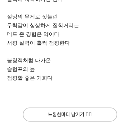
절망의 무게로 짓눌린
무력감이 싱싱하게 질척거리는
데드 존 경험은 약이다
서핑 실력이 훌쩍 점핑한다
불청객처럼 다가온
슬럼프의 늪
점핑할 좋은 기회다
느낌한마디 남기기 ✍🏻