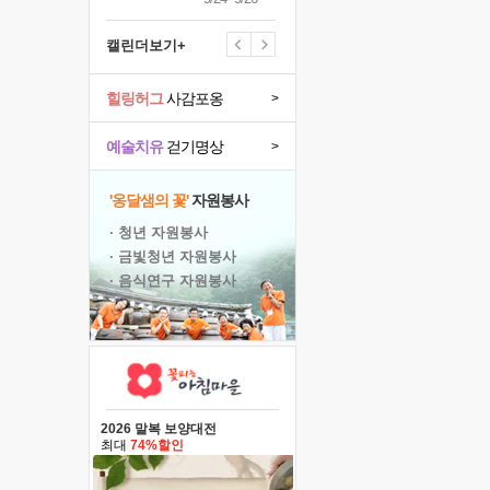
캘린더보기+
힐링허그
사감포옹
>
예술치유
걷기명상
>
'옹달샘의 꽃'
자원봉사
· 청년 자원봉사
· 금빛청년 자원봉사
· 음식연구 자원봉사
2026 말복 보양대전
최대
74%할인