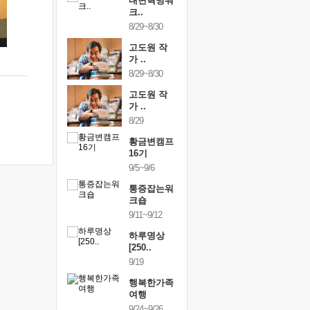
건강명상법
내면혁명워
건강명상
..
크..
스..
/9~10/10
8/29~8/30
10/9~10/10
내면혁명워
고도원 작
내면혁명
..
가 ..
크..
/17~10/18
8/29~8/30
10/17~10/18
황금변캠프
고도원 작
황금변캠
7기
가 ..
17기
/30~10/31
8/29
10/30~10/31
통증잡는워
황금변캠프
통증잡는
크숍
16기
크숍
/7~11/8
9/5~9/6
11/7~11/8
내면혁명워
통증잡는워
내면혁명
..
크숍
크..
/12~12/13
9/11~9/12
12/12~12/13
하루명상
[250..
9/19
행복한가족
여행
9/24~9/26