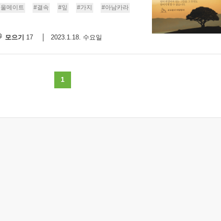
소울메이트
#결속
#잎
#가지
#아남카라
스
10
모으기
2023.1.18. 수요일
17
크
10
1
1
10
11
크
12