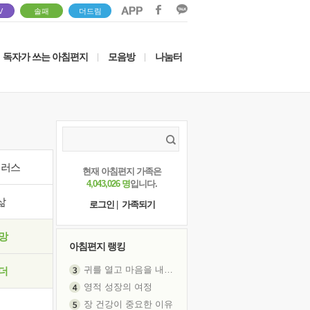
V
솔패
더드림
독자가 쓰는 아침편지
모음방
나눔터
|
|
이러스
현재 아침편지 가족은
4,043,026 명
입니다.
삶
로그인
|
가족되기
망
아침편지 랭킹
귀를 열고 마음을 내어주고
더
영적 성장의 여정
장 건강이 중요한 이유