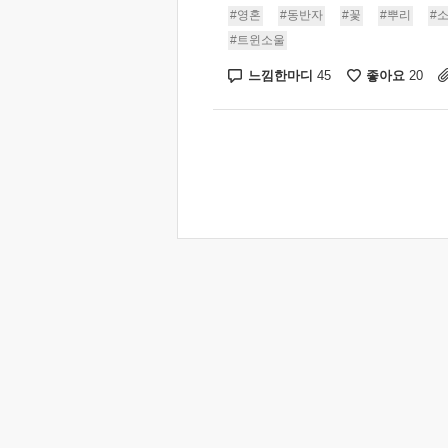
#영혼
#동반자
#꽃
#뿌리
#
#트윈소울
느낌한마디
좋아요
45
20