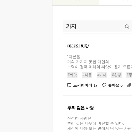
미래의 씨앗
"자본을
거의 가지지 못한 개인의
노력이 결국 미래의 씨앗이 될지 모른다.
#씨앗
#식물
#미래
#환경
#
느낌한마디
좋아요
17
6
뿌리 깊은 사랑
진정한 사랑은
뿌리 깊은 나무에 비유할 수 있다.
세상에 나와 모든 면에서 딱 맞는 사람은