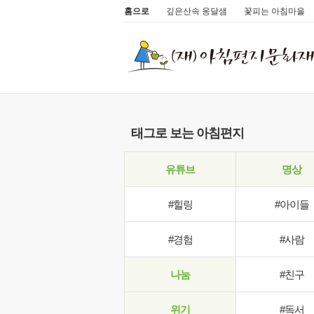
홈으로
깊은산속 옹달샘
꽃피는 아침마을
태그로 보는 아침편지
유튜브
명상
#힐링
#아이들
#경험
#사람
나눔
#친구
위기
#독서