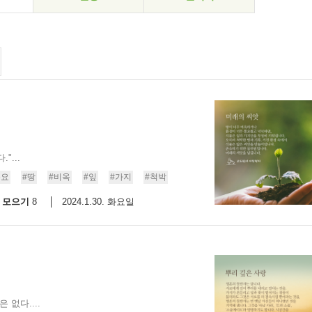
"...
풍요
#땅
#비옥
#잎
#가지
#척박
모으기
2024.1.30. 화요일
8
 없다....