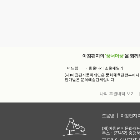
아침편지의
'꿈너머꿈'
을 함께
더드림
한울타리 소울패밀리
(재)아침편지문화재단은 문화체육관광부에서
인가받은 문화예술단체입니다.
나의 후원내역 보기
|
도움방
아침편지 
(재)아침편지문화재단 | 
주소 : (27452) 충
'고도원의 아침편지' 