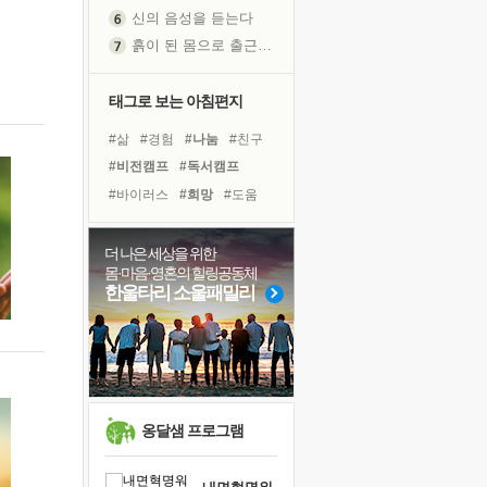
신의 음성을 듣는다
흙이 된 몸으로 출근하는 여자
극과 극의 양 끝단
내가 '나다움'을 찾는 길
태그로 보는 아침편지
피해 갈 수 없는 사건들
#삶
#경험
#나눔
#친구
처음 손을 잡았던 날
#비전캠프
#독서캠프
꿈이 실제가 되는 것
#바이러스
#희망
#도움
'말 타는 법'을 먼저
#아이들
#유튜브
#선택
졸업식 사진을 보며
#계획
#명상
#면역력
더 나은 세상을 위한
극심한 변비, 어깨결림, 수면 장애
몸·마음·영혼의 힐링공동체
#독서
#위기
#링컨학교
아픈 아버지를 위한 공간 설계
한울타리 소울패밀리
#사람
#힐링
#극복
슬럼프
#리더
#건강
#다짐
보고 싶은 어머니
유년 시절의 부산 영도 바다
못된 꼰대들
희망이란
옹달샘 프로그램
'모른다'는 것