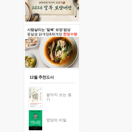
사람살리는 '말복' 보양 밥상
옹달샘 닭개장&채개장
한정수량
12월 추천도서
끝까지 쓰는 용
기
영양의 비밀