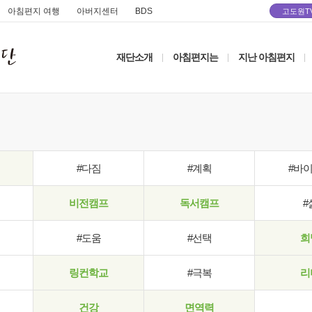
아침편지 여행
아버지센터
BDS
고도원T
재단소개
아침편지는
지난 아침편지
|
|
|
#다짐
#계획
#바
비전캠프
독서캠프
#
#도움
#선택
희
링컨학교
#극복
리
건강
면역력