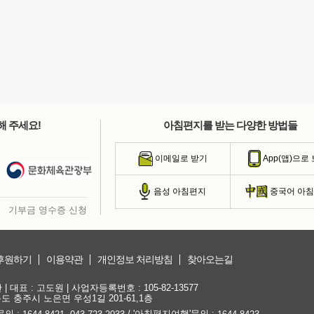
해 주세요!
아침편지를 받는 다양한 방법들
이메일로 받기
App(앱)으로
음성 아침편지
중국어 아
기부금 영수증 신청
후원하기
이용약관
개인정보 처리방침
찾아오는길
대표 : 고도원 | 사업자등록번호 : 105-82-13577
청북도 충주시 노은면 우성1길 201-61,1층
문의 :
,
/ '아침편지여행'문의 :