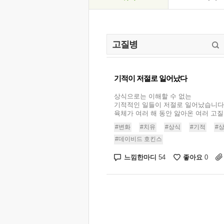
기적이 저절로 일어났다
상식으로는 이해할 수 없는
기적적인 일들이 저절로 일어났습니다
육체가 여러 해 동안 앓아온 여러 고질병
#변화
#치유
#상식
#기적
#
#데이비드 호킨스
느낌한마디
좋아요
54
0