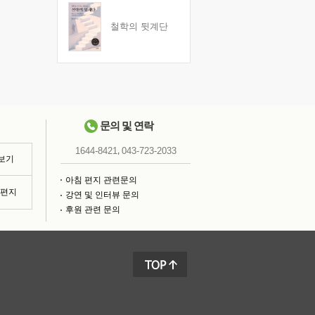
철학의 뒷계단
문의 및 연락
,
1644-8421
043-723-2033
 보기
아침 편지 관련문의
침편지
강연 및 인터뷰 문의
후원 관련 문의