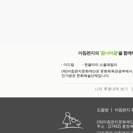
아침편지의
'꿈너머꿈'
을 함께
더드림
한울타리 소울패밀리
(재)아침편지문화재단은 문화체육관광부에서
인가받은 문화예술단체입니다.
나의 후원내역 보기
|
도움방
아침편지 
(재)아침편지문화재단 | 
주소 : (27452) 충
'고도원의 아침편지' 