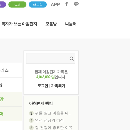
V
솔패
더드림
독자가 쓰는 아침편지
모음방
나눔터
|
|
이러스
현재 아침편지 가족은
4,043,002 명
입니다.
삶
로그인
|
가족되기
망
아침편지 랭킹
귀를 열고 마음을 내어주고
더
영적 성장의 여정
장 건강이 중요한 이유