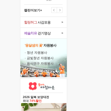
캘린더보기+
힐링허그
사감포옹
>
예술치유
걷기명상
>
'옹달샘의 꽃'
자원봉사
· 청년 자원봉사
· 금빛청년 자원봉사
· 음식연구 자원봉사
2026 말복 보양대전
최대
74%할인