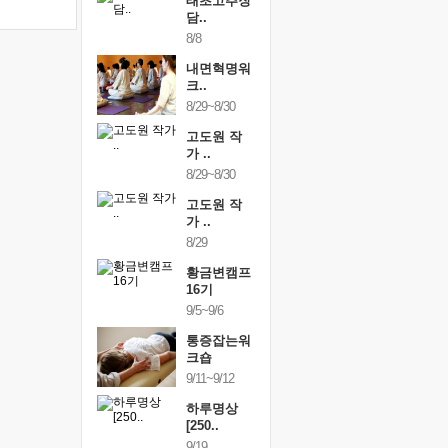
행복한가족
태초고추장
행복한가
여행
담..
여행
24~9/26
8/8
9/24~9/26
건강명상법
내면혁명워
건강명상
..
크..
스..
/9~10/10
8/29~8/30
10/9~10/10
내면혁명워
고도원 작
내면혁명
..
가 ..
크..
/17~10/18
8/29~8/30
10/17~10/18
황금변캠프
고도원 작
황금변캠
7기
가 ..
17기
/30~10/31
8/29
10/30~10/31
통증잡는워
황금변캠프
통증잡는
크숍
16기
크숍
/7~11/8
9/5~9/6
11/7~11/8
내면혁명워
통증잡는워
내면혁명
..
크숍
크..
/12~12/13
9/11~9/12
12/12~12/13
하루명상
[250..
9/19