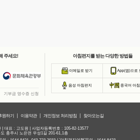
해 주세요!
아침편지를 받는 다양한 방법들
이메일로 받기
App(앱)으로
음성 아침편지
중국어 아
기부금 영수증 신청
후원하기
이용약관
개인정보 처리방침
찾아오는길
대표 : 고도원 | 사업자등록번호 : 105-82-13577
청북도 충주시 노은면 우성1길 201-61,1층
문의 :
,
/ '아침편지여행'문의 :