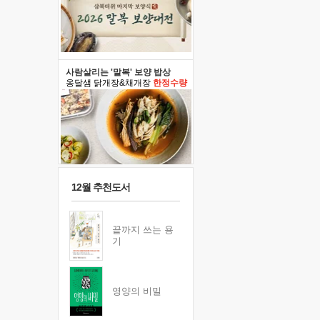
사람살리는 '말복' 보양 밥상
옹달샘 닭개장&채개장
한정수량
12월 추천도서
끝까지 쓰는 용
기
영양의 비밀