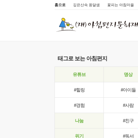
홈으로
깊은산속 옹달샘
꽃피는 아침마을
태그로 보는 아침편지
유튜브
명상
#힐링
#아이들
#경험
#사람
나눔
#친구
위기
#독서