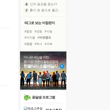
신의 음성을 듣는다
흙이 된 몸으로 출근하는 여자
극과 극의 양 끝단
내가 '나다움'을 찾는 길
태그로 보는 아침편지
피해 갈 수 없는 사건들
#힐링
#경험
#사람
처음 손을 잡았던 날
#아이들
#비전캠프
꿈이 실제가 되는 것
#건강
#독서
#극복
'말 타는 법'을 먼저
#다짐
#리더
#도움
졸업식 사진을 보며
#명상
#링컨학교
더 나은 세상을 위한
아픈 아버지를 위한 공간 설계
몸·마음·영혼의 힐링공동체
#유튜브
#선택
#삶
극심한 변비, 어깨결림, 수면 장애
한울타리 소울패밀리
#독서캠프
#바이러스
보고 싶은 어머니
#친구
#나눔
#희망
유년 시절의 부산 영도 바다
#계획
#면역력
#위기
못된 꼰대들
거울 속의 나
희망이란
옹달샘 프로그램
'모른다'는 것