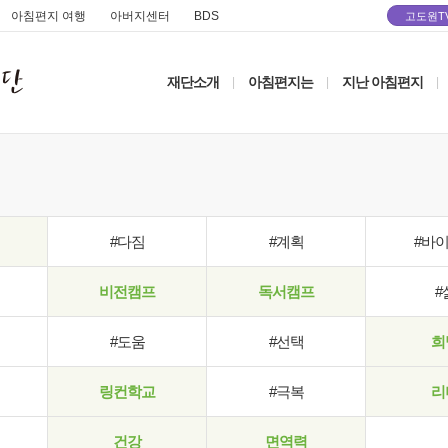
아침편지 여행
아버지센터
BDS
고도원T
재단소개
아침편지는
지난 아침편지
|
|
|
#다짐
#계획
#바
비전캠프
독서캠프
#
#도움
#선택
희
링컨학교
#극복
리
건강
면역력