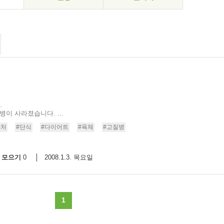
.
이 사라졌습니다. ...
상처
#단식
#다이어트
#육체
#고질병
모으기
2008.1.3. 목요일
0
1