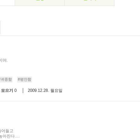
이야.
#귀중함
#평안함
모으기
2009.12.28. 월요일
0
줄어들고
아진다....