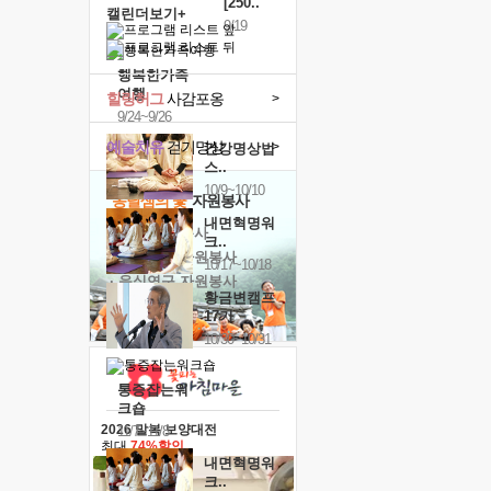
[250..
캘린더보기+
9/19
행복한가족
여행
힐링허그
사감포옹
>
9/24~9/26
예술치유
걷기명상
>
건강명상법
스..
10/9~10/10
'옹달샘의 꽃'
자원봉사
내면혁명워
· 청년 자원봉사
크..
· 금빛청년 자원봉사
10/17~10/18
· 음식연구 자원봉사
황금변캠프
17기
10/30~10/31
통증잡는워
크숍
2026 말복 보양대전
11/7~11/8
최대
74%할인
내면혁명워
크..