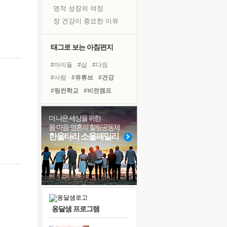
영적 성장의 여정
장 건강이 중요한 이유
신의 음성을 듣는다
흙이 된 몸으로 출근하는 여자
태그로 보는 아침편지
극과 극의 양 끝단
#아이들
#삶
#다짐
내가 '나다움'을 찾는 길
#사람
#유튜브
#건강
피해 갈 수 없는 사건들
#링컨학교
#비전캠프
처음 손을 잡았던 날
#계획
#경험
#면역력
꿈이 실제가 되는 것
#나눔
#선택
#바이러스
더 나은 세상을 위한
'말 타는 법'을 먼저
몸·마음·영혼의 힐링공동체
#명상
#극복
#리더
졸업식 사진을 보며
한울타리 소울패밀리
#독서캠프
#힐링
#도움
극심한 변비, 어깨결림, 수면 장애
#희망
#독서
#위기
아픈 아버지를 위한 공간 설계
#친구
슬럼프
보고 싶은 어머니
유년 시절의 부산 영도 바다
옹달샘 프로그램
못된 꼰대들