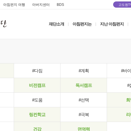
아침편지 여행
아버지센터
BDS
고도원T
재단소개
아침편지는
지난 아침편지
|
|
|
#다짐
#계획
#바
비전캠프
독서캠프
#
#도움
#선택
희
링컨학교
#극복
리
건강
면역력