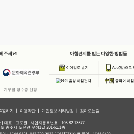
해 주세요!
아침편지를 받는 다양한 방법들
이메일로 받기
App(앱)으로
음성 아침편지
중국어 아
기부금 영수증 신청
후원하기
이용약관
개인정보 처리방침
찾아오는길
대표 : 고도원 | 사업자등록번호 : 105-82-13577
청북도 충주시 노은면 우성1길 201-61,1층
문의 :
,
/ '아침편지여행'문의 :