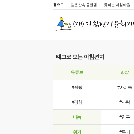
홈으로
깊은산속 옹달샘
꽃피는 아침마을
태그로 보는 아침편지
유튜브
명상
#힐링
#아이들
#경험
#사람
나눔
#친구
위기
#독서