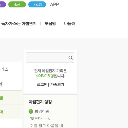
V
솔패
더드림
독자가 쓰는 아침편지
모음방
나눔터
|
|
이러스
현재 아침편지 가족은
4,043,015 명
입니다.
삶
로그인
|
가족되기
망
아침편지 랭킹
희망이란
더
'모른다'는 것
귀를 열고 마음을 내어주고