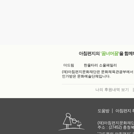
아침편지의
'꿈너머꿈'
을 함께
더드림
한울타리 소울패밀리
(재)아침편지문화재단은 문화체육관광부에서
인가받은 문화예술단체입니다.
나의 후원내역 보기
|
도움방
아침편지 
(재)아침편지문화재단 | 
주소 : (27452) 충
'고도원의 아침편지' 