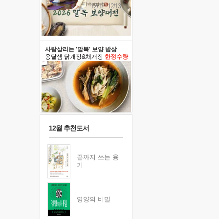
12/12~12/13
사람살리는 '말복' 보양 밥상
옹달샘 닭개장&채개장
한정수량
12월 추천도서
끝까지 쓰는 용
기
영양의 비밀