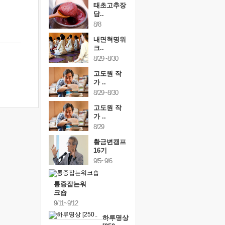
태초고추장
담..
8/8
내면혁명워
크..
8/29~8/30
고도원 작
가 ..
8/29~8/30
고도원 작
가 ..
8/29
황금변캠프
16기
9/5~9/6
통증잡는워
크숍
9/11~9/12
하루명상