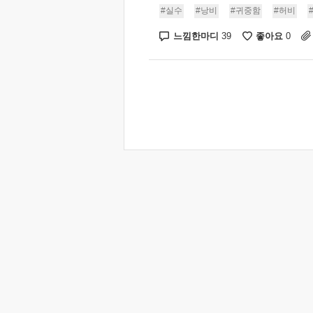
#실수
#낭비
#귀중함
#허비
느낌한마디
좋아요
39
0