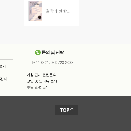
철학의 뒷계단
문의 및 연락
,
1644-8421
043-723-2033
 보기
아침 편지 관련문의
침편지
강연 및 인터뷰 문의
후원 관련 문의