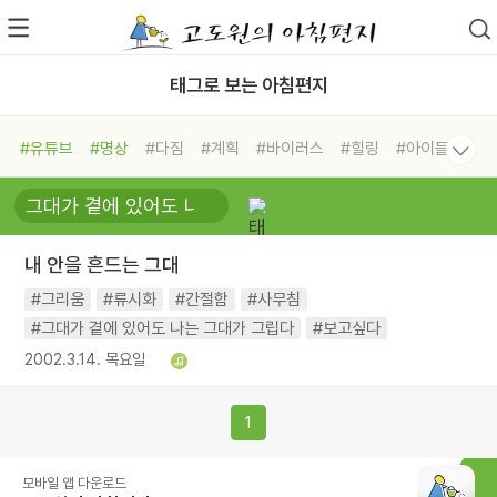
태그로 보는 아침편지
#유튜브
#명상
#다짐
#계획
#바이러스
#힐링
#아이들
#비전캠프
#독서캠프
#삶
#경험
#사람
#도움
#선택
#희망
#나눔
#친구
#링컨학교
#극복
#리더
#위기
내 안을 흔드는 그대
#독서
#건강
#면역력
#그리움
#류시화
#간절함
#사무침
#그대가 곁에 있어도 나는 그대가 그립다
#보고싶다
2002.3.14. 목요일
1
모바일 앱 다운로드