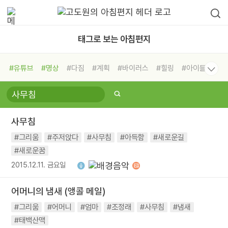
태그로 보는 아침편지
#유튜브
#명상
#다짐
#계획
#바이러스
#힐링
#아이들
#비전캠프
#독서캠프
#삶
#경험
#사람
#도움
#선택
#희망
#나눔
#친구
#링컨학교
#극복
#리더
#위기
사무침
#독서
#건강
#면역력
#그리움
#주저앉다
#사무침
#아득함
#새로운길
#새로운꿈
2015.12.11. 금요일
어머니의 냄새 (앵콜 메일)
#그리움
#어머니
#엄마
#조정래
#사무침
#냄새
#태백산맥