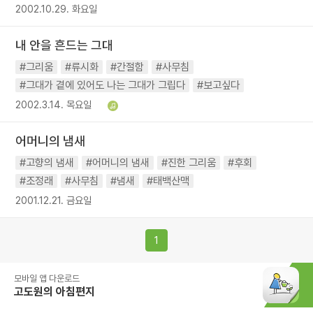
2002.10.29. 화요일
내 안을 흔드는 그대
#그리움
#류시화
#간절함
#사무침
#그대가 곁에 있어도 나는 그대가 그립다
#보고싶다
2002.3.14. 목요일
어머니의 냄새
#고향의 냄새
#어머니의 냄새
#진한 그리움
#후회
#조정래
#사무침
#냄새
#태백산맥
2001.12.21. 금요일
1
모바일 앱 다운로드
고도원의 아침편지