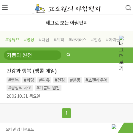
태그로 보는 아침편지
#유튜브
#명상
#다짐
#계획
#바이러스
#힐링
#아이들
#비전캠프
#독서캠프
#삶
#경험
#사람
#도움
#선택
#희망
#나눔
#친구
#링컨학교
#극복
#리더
#위기
건강과 행복 (앵콜 메일)
#독서
#건강
#면역력
#행복
#희망
#여유
#건강
#운동
#쇼펜하우어
#긍정적 사고
#기쁨의 원천
2002.10.31. 목요일
1
모바일 앱 다운로드