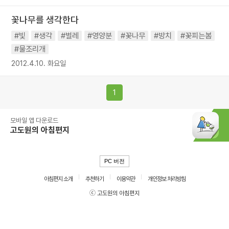
꽃나무를 생각한다
#빛
#생각
#벌레
#영양분
#꽃나무
#방치
#꽃피는봄
#물조리개
2012.4.10. 화요일
1
모바일 앱 다운로드
고도원의 아침편지
PC 버전
아침편지 소개
추천하기
이용약관
개인정보 처리방침
ⓒ 고도원의 아침편지