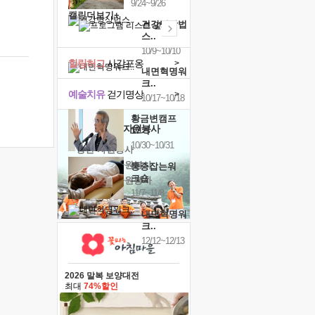
9/24~9/26
캘린더보기+
건강명상법
스..
10/9~10/10
힐링허그
사감포옹
>
내면혁명워
크..
예술치유
걷기명상
>
10/17~10/18
황금변캠프
'옹달샘의 꽃'
자원봉사
17기
10/30~10/31
· 청년 자원봉사
· 금빛청년 자원봉사
통증잡는워
크숍
· 음식연구 자원봉사
11/7~11/8
내면혁명워
크..
12/12~12/13
2026 말복 보양대전
최대
74%할인