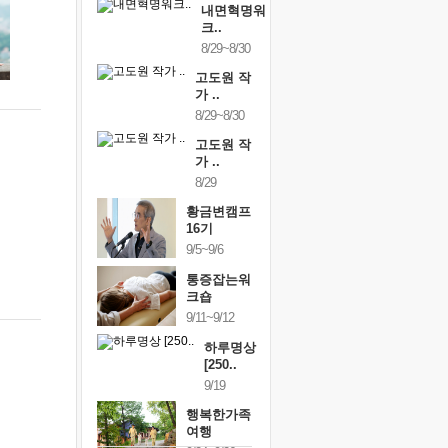
내면혁명워
크..
8/29~8/30
고도원 작
가 ..
8/29~8/30
고도원 작
가 ..
8/29
황금변캠프
16기
9/5~9/6
통증잡는워
크숍
9/11~9/12
하루명상
[250..
9/19
행복한가족
여행