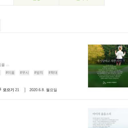
 ...
몸
#미움
#무시
#방치
#학대
모으기
2020.6.8. 월요일
21