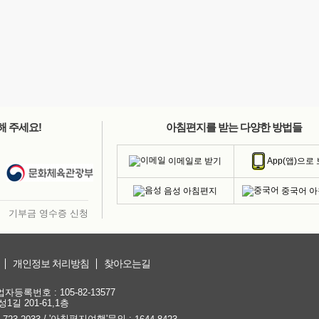
해 주세요!
아침편지를 받는 다양한 방법들
이메일로 받기
App(앱)으로
음성 아침편지
중국어 
기부금 영수증 신청
개인정보 처리방침
찾아오는길
등록번호 : 105-82-13577
1길 201-61,1층
/ '아침편지여행'문의 :