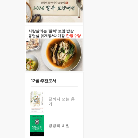
사람살리는 '말복' 보양 밥상
옹달샘 닭개장&채개장
한정수량
12월 추천도서
끝까지 쓰는 용
기
영양의 비밀