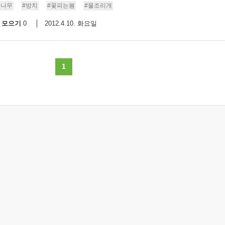
꽃나무
#방치
#꽃피는봄
#물조리개
모으기
2012.4.10. 화요일
0
1