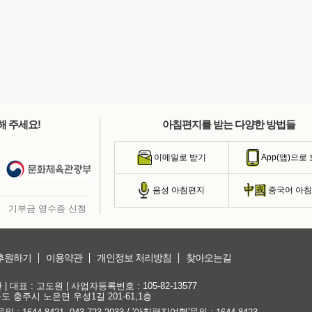
해 주세요!
아침편지를 받는 다양한 방법들
이메일로 받기
App(앱)으로
음성 아침편지
중국어 아
기부금 영수증 신청
후원하기
이용약관
개인정보 처리방침
찾아오는길
대표 : 고도원 | 사업자등록번호 : 105-82-13577
청북도 충주시 노은면 우성1길 201-61,1층
문의 :
,
/ '아침편지여행'문의 :