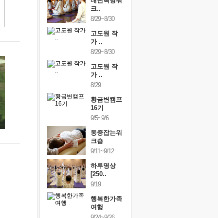
건강명상법
내면혁명워
건강명상
..
크..
스..
/9~10/10
8/29~8/30
10/9~10/10
내면혁명워
고도원 작
내면혁명
..
가 ..
크..
/17~10/18
8/29~8/30
10/17~10/18
황금변캠프
고도원 작
황금변캠
7기
가 ..
17기
/30~10/31
8/29
10/30~10/31
통증잡는워
황금변캠프
통증잡는
크숍
16기
크숍
/7~11/8
9/5~9/6
11/7~11/8
내면혁명워
통증잡는워
내면혁명
..
크숍
크..
/12~12/13
9/11~9/12
12/12~12/13
하루명상
[250..
9/19
행복한가족
여행
9/24~9/26