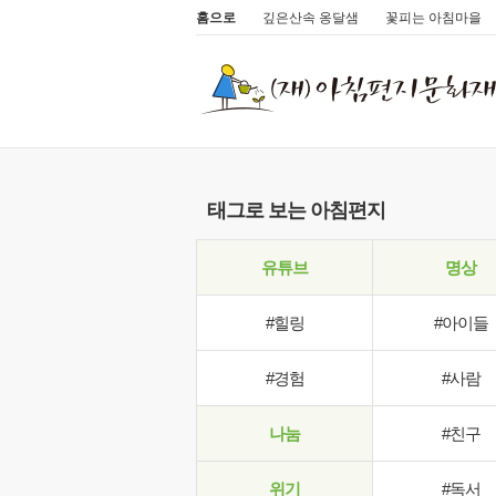
홈으로
깊은산속 옹달샘
꽃피는 아침마을
태그로 보는 아침편지
유튜브
명상
#힐링
#아이들
#경험
#사람
나눔
#친구
위기
#독서