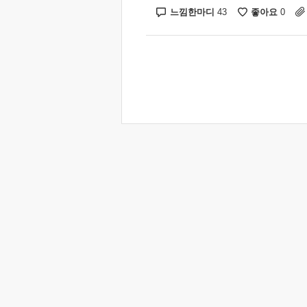
느낌한마디
좋아요
43
0