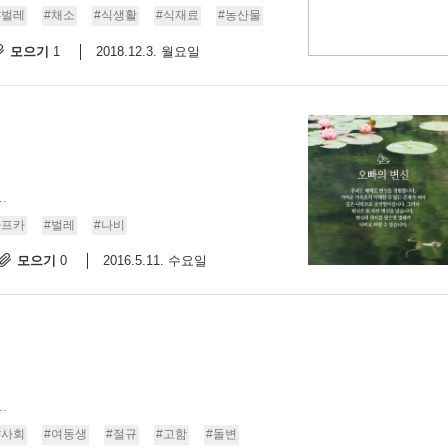
#벌레
#채소
#식생활
#식재료
#농산물
스
10
모으기
2018.12.3. 월요일
1
크
10
1
10
.
카프카
#벌레
#나비
11
모으기
2016.5.11. 수요일
0
크
12
.
#사회
#여동생
#절규
#고함
#돌변