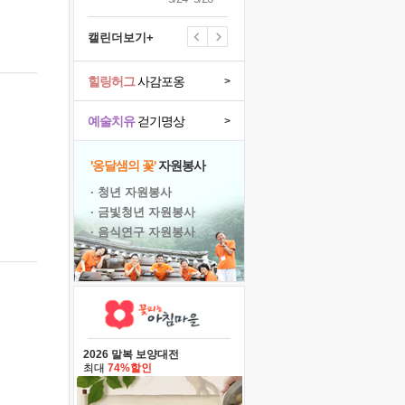
캘린더보기+
힐링허그
사감포옹
>
예술치유
걷기명상
>
'옹달샘의 꽃'
자원봉사
· 청년 자원봉사
· 금빛청년 자원봉사
· 음식연구 자원봉사
2026 말복 보양대전
최대
74%할인