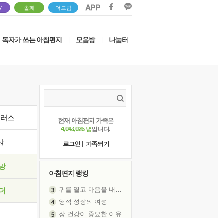
V
솔패
더드림
독자가 쓰는 아침편지
모음방
나눔터
|
|
이러스
현재 아침편지 가족은
4,043,026 명
입니다.
삶
로그인
|
가족되기
망
아침편지 랭킹
귀를 열고 마음을 내어주고
더
영적 성장의 여정
장 건강이 중요한 이유