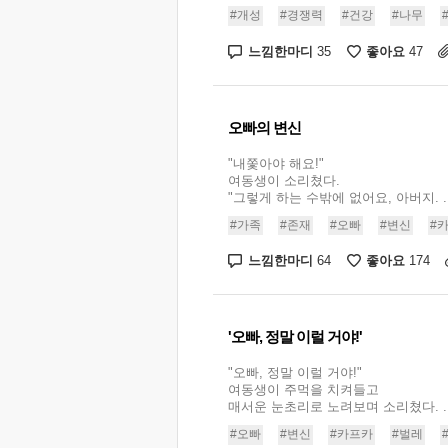
#개성
#경쟁력
#건강
#나무
느낌한마디
좋아요
35
47
오빠의 변신
"내쫓아야 해요!"
여동생이 소리쳤다.
"그렇게 하는 수밖에 없어요, 아버지. ..
#가족
#존재
#오빠
#변신
#
느낌한마디
좋아요
64
174
'오빠, 정말 이럴 거야!'
"오빠, 정말 이럴 거야!"
여동생이 주먹을 치켜들고
매서운 눈초리로 노려보며 소리쳤다. ..
#오빠
#변신
#카프카
#벌레