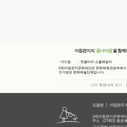
아침편지의
'꿈너머꿈'
을 함께
더드림
한울타리 소울패밀리
(재)아침편지문화재단은 문화체육관광부에서
인가받은 문화예술단체입니다.
나의 후원내역 보기
|
도움방
아침편지 
(재)아침편지문화재단 | 
주소 : (27452) 충
'고도원의 아침편지' 