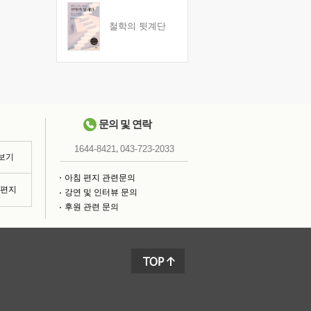
철학의 뒷계단
문의 및 연락
,
1644-8421
043-723-2033
 보기
아침 편지 관련문의
침편지
강연 및 인터뷰 문의
후원 관련 문의