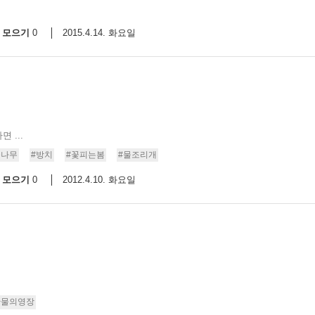
모으기
2015.4.14. 화요일
0
 ...
꽃나무
#방치
#꽃피는봄
#물조리개
모으기
2012.4.10. 화요일
0
만물의영장