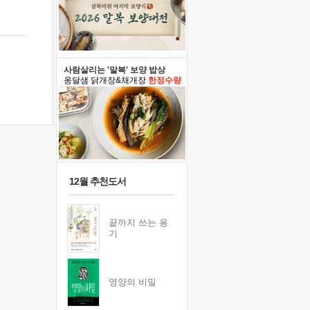
사람살리는 '말복' 보양 밥상
옹달샘 닭개장&채개장
한정수량
12월 추천도서
끝까지 쓰는 용
기
영양의 비밀