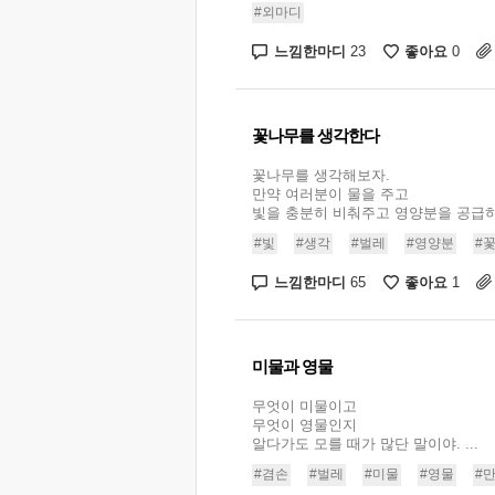
#외마디
느낌한마디
좋아요
23
0
꽃나무를 생각한다
꽃나무를 생각해보자.
만약 여러분이 물을 주고
빛을 충분히 비춰주고 영양분을 공급하면
#빛
#생각
#벌레
#영양분
#
느낌한마디
좋아요
65
1
미물과 영물
무엇이 미물이고
무엇이 영물인지
알다가도 모를 때가 많단 말이야. ...
#겸손
#벌레
#미물
#영물
#