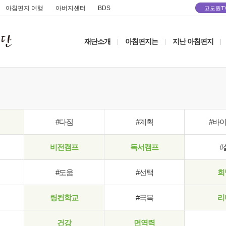
아침편지 여행
아버지센터
BDS
고도원T
재단소개
아침편지는
지난 아침편지
|
|
|
#다짐
#계획
#바
비전캠프
독서캠프
#
#도움
#선택
희
링컨학교
#극복
리
건강
면역력