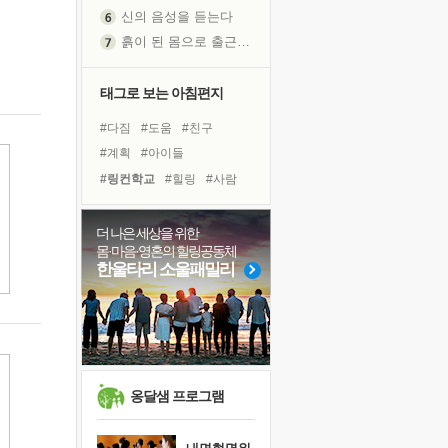
신의 음성을 듣는다
흙이 된 몸으로 출근하는 여자
극과 극의 양 끝단
내가 '나다움'을 찾는 길
태그로 보는 아침편지
피해 갈 수 없는 사건들
#다짐
#도움
#친구
처음 손을 잡았던 날
#계획
#아이들
꿈이 실제가 되는 것
#링컨학교
#힐링
#사람
'말 타는 법'을 먼저
#선택
#삶
#희망
졸업식 사진을 보며
#독서캠프
#극복
더 나은 세상을 위한
극심한 변비, 어깨결림, 수면 장애
몸·마음·영혼의 힐링공동체
#바이러스
#면역력
아픈 아버지를 위한 공간 설계
한울타리 소울패밀리
#독서
#리더
#경험
슬럼프
#나눔
#비전캠프
#건강
보고 싶은 어머니
#위기
#유튜브
#명상
유년 시절의 부산 영도 바다
못된 꼰대들
희망이란
옹달샘 프로그램
'모른다'는 것