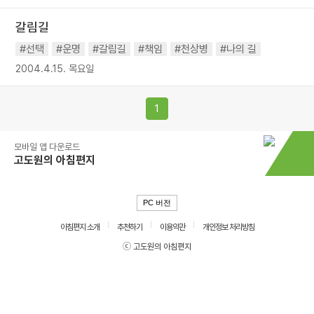
갈림길
#선택
#운명
#갈림길
#책임
#천상병
#나의 길
2004.4.15. 목요일
1
모바일 앱 다운로드
고도원의 아침편지
PC 버전
아침편지 소개
추천하기
이용약관
개인정보 처리방침
ⓒ 고도원의 아침편지