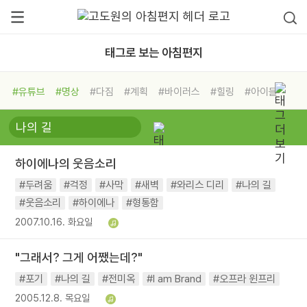
태그로 보는 아침편지
#유튜브
#명상
#다짐
#계획
#바이러스
#힐링
#아이들
#비전캠프
#독서캠프
#삶
#경험
#사람
#도움
#선택
#희망
#나눔
#친구
#링컨학교
#극복
#리더
#위기
하이에나의 웃음소리
#독서
#건강
#면역력
#두려움
#걱정
#사막
#새벽
#와리스 디리
#나의 길
#웃음소리
#하이에나
#형통함
2007.10.16. 화요일
"그래서? 그게 어쨌는데?"
#포기
#나의 길
#전미옥
#I am Brand
#오프라 윈프리
2005.12.8. 목요일