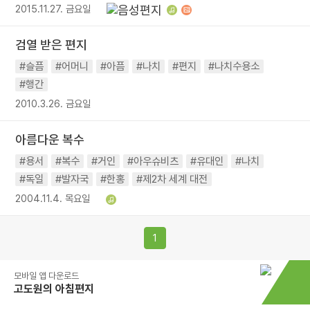
2015.11.27. 금요일
검열 받은 편지
#슬픔
#어머니
#아픔
#나치
#편지
#나치수용소
#행간
2010.3.26. 금요일
아름다운 복수
#용서
#복수
#거인
#아우슈비츠
#유대인
#나치
#독일
#발자국
#한홍
#제2차 세계 대전
2004.11.4. 목요일
1
모바일 앱 다운로드
고도원의 아침편지