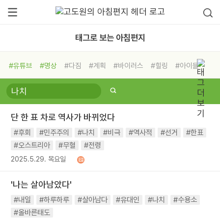
태그로 보는 아침편지
#유튜브
#명상
#다짐
#계획
#바이러스
#힐링
#아이들
#비전캠프
#독서캠프
#삶
#경험
#사람
#도움
#선택
#희망
#나눔
#친구
#링컨학교
#극복
#리더
#위기
단 한 표 차로 역사가 바뀌었다
#독서
#건강
#면역력
#후회
#민주주의
#나치
#비극
#역사적
#선거
#한표
#오스트리아
#무혈
#전령
2025.5.29. 목요일
'나는 살아남았다'
#내일
#하루하루
#살아남다
#유대인
#나치
#수용소
#올바른태도