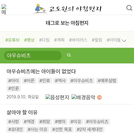
태그로 보는 아침편지
#유튜브
#명상
#다짐
#계획
#바이러스
#힐링
#아이들
#비전캠프
#독서캠프
#삶
#경험
#사람
#도움
#선택
#희망
#나눔
#친구
#링컨학교
#극복
#리더
#위기
아우슈비츠에는 아이들이 없었다
#독서
#건강
#면역력
#아이
#어른
#인류
#역사
#아우슈비츠
#예루살렘
#인륜
2019.9.10. 화요일
살아야 할 이유
#사랑
#역경
#희망
#병마
#이유
#아우슈비츠
#유대인
#사는 이유
#선한 목표
#2차 세계대전