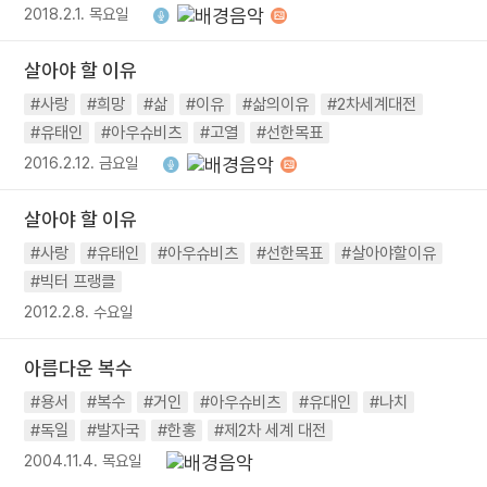
2018.2.1. 목요일
살아야 할 이유
#사랑
#희망
#삶
#이유
#삶의이유
#2차세계대전
#유태인
#아우슈비츠
#고열
#선한목표
2016.2.12. 금요일
살아야 할 이유
#사랑
#유태인
#아우슈비츠
#선한목표
#살아야할이유
#빅터 프랭클
2012.2.8. 수요일
아름다운 복수
#용서
#복수
#거인
#아우슈비츠
#유대인
#나치
#독일
#발자국
#한홍
#제2차 세계 대전
2004.11.4. 목요일