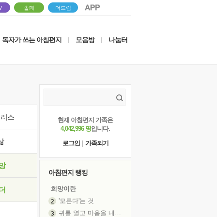
V
솔패
더드림
독자가 쓰는 아침편지
모음방
나눔터
|
|
이러스
현재 아침편지 가족은
4,042,996 명
입니다.
삶
로그인
|
가족되기
망
아침편지 랭킹
희망이란
더
'모른다'는 것
귀를 열고 마음을 내어주고