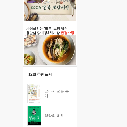
12/12~12/13
사람살리는 '말복' 보양 밥상
옹달샘 닭개장&채개장
한정수량
12월 추천도서
끝까지 쓰는 용
기
영양의 비밀