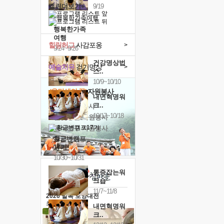
캘린더보기+
9/19
행복한가족
여행
힐링허그
사감포옹
>
9/24~9/26
건강명상법
예술치유
걷기명상
>
스..
10/9~10/10
'옹달샘의 꽃'
자원봉사
내면혁명워
크..
· 청년 자원봉사
10/17~10/18
· 금빛청년 자원봉사
· 음식연구 자원봉사
황금변캠프
17기
10/30~10/31
통증잡는워
크숍
11/7~11/8
2026 말복 보양대전
최대
74%할인
내면혁명워
크..