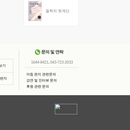
철학의 뒷계단
문의 및 연락
,
1644-8421
043-723-2033
 보기
아침 편지 관련문의
침편지
강연 및 인터뷰 문의
후원 관련 문의