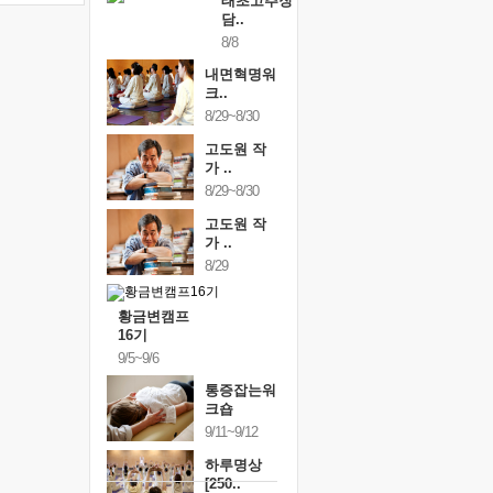
태초고추장
담..
8/8
내면혁명워
크..
8/29~8/30
고도원 작
가 ..
8/29~8/30
고도원 작
가 ..
8/29
황금변캠프
16기
9/5~9/6
통증잡는워
크숍
9/11~9/12
하루명상
[250..