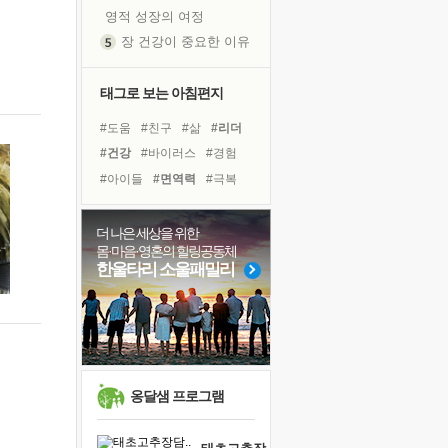
영적 성장의 여정
장 건강이 중요한 이유
신의 음성을 듣는다
흙이 된 몸으로 출근하는 여자
태그로 보는 아침편지
극과 극의 양 끝단
#도움
#친구
#삶
#리더
내가 '나다움'을 찾는 길
#건강
#바이러스
#경험
피해 갈 수 없는 사건들
#아이들
#면역력
#극복
처음 손을 잡았던 날
#사람
#링컨학교
#명상
꿈이 실제가 되는 것
#선택
#희망
#힐링
더 나은 세상을 위한
'말 타는 법'을 먼저
몸·마음·영혼의 힐링공동체
#비전캠프
#독서캠프
졸업식 사진을 보며
한울타리 소울패밀리
#유튜브
#독서
#계획
아픈 아버지를 위한 공간 설계
#나눔
#위기
#다짐
극심한 변비, 어깨결림, 수면 장애
보고 싶은 어머니
유년 시절의 부산 영도 바다
못된 꼰대들
옹달샘 프로그램
거울 속의 나