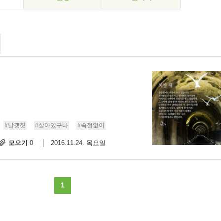
#날갯짓
#살아있구나
#속절없이
모으기
2016.11.24. 목요일
0
1