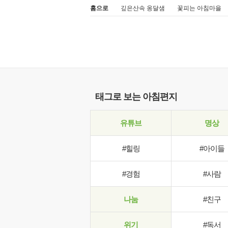
홈으로
깊은산속 옹달샘
꽃피는 아침마을
태그로 보는 아침편지
유튜브
명상
#힐링
#아이들
#경험
#사람
나눔
#친구
위기
#독서