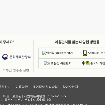
해 주세요!
아침편지를 받는 다양한 방법들
이메일로 받기
App(앱)으로
음성 아침편지
중국어 아
기부금 영수증 신청
후원하기
이용약관
개인정보 처리방침
찾아오는길
대표 : 고도원 | 사업자등록번호 : 105-82-13577
청북도 충주시 노은면 우성1길 201-61,1층
문의 :
,
/ '아침편지여행'문의 :