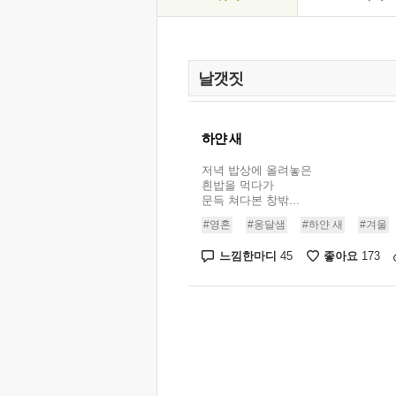
하얀 새
저녁 밥상에 올려놓은
흰밥을 먹다가
문득 쳐다본 창밖...
#영혼
#옹달샘
#하얀 새
#겨울
느낌한마디
좋아요
45
173