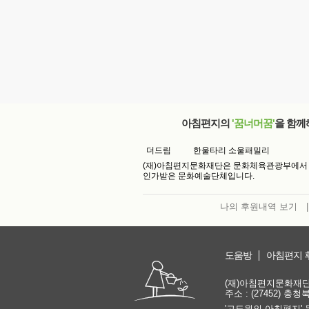
아침편지의
'꿈너머꿈'
을 함께
더드림
한울타리 소울패밀리
(재)아침편지문화재단은 문화체육관광부에서
인가받은 문화예술단체입니다.
나의 후원내역 보기
|
도움방
아침편지 
(재)아침편지문화재단 | 
주소 : (27452) 충
'고도원의 아침편지' 