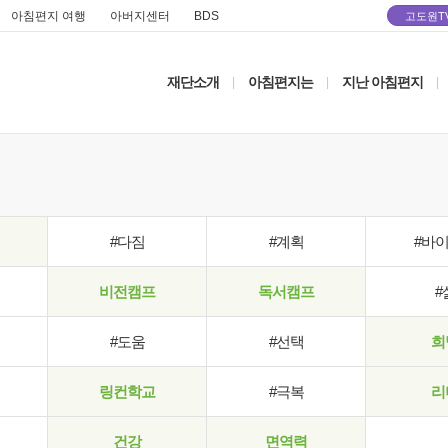
아침편지 여행
아버지센터
BDS
고도원T
재단소개
아침편지는
지난 아침편지
|
|
|
#다짐
#계획
#바
비전캠프
독서캠프
#
#도움
#선택
희
링컨학교
#극복
리
건강
면역력