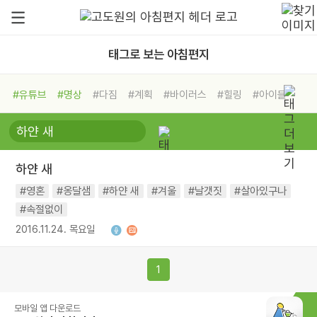
태그로 보는 아침편지
#유튜브
#명상
#다짐
#계획
#바이러스
#힐링
#아이들
#비전캠프
#독서캠프
#삶
#경험
#사람
#도움
#선택
#희망
#나눔
#친구
#링컨학교
#극복
#리더
#위기
하얀 새
#독서
#건강
#면역력
#영혼
#옹달샘
#하얀 새
#겨울
#날갯짓
#살아있구나
#속절없이
2016.11.24. 목요일
1
모바일 앱 다운로드