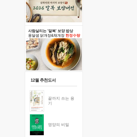
사람살리는 '말복' 보양 밥상
옹달샘 닭개장&채개장
한정수량
12월 추천도서
끝까지 쓰는 용
기
영양의 비밀