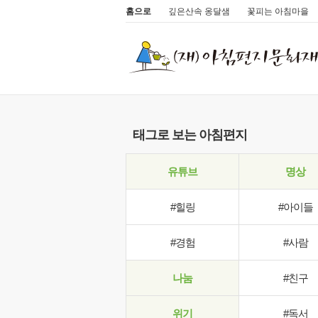
홈으로
깊은산속 옹달샘
꽃피는 아침마을
태그로 보는 아침편지
유튜브
명상
#힐링
#아이들
#경험
#사람
나눔
#친구
위기
#독서