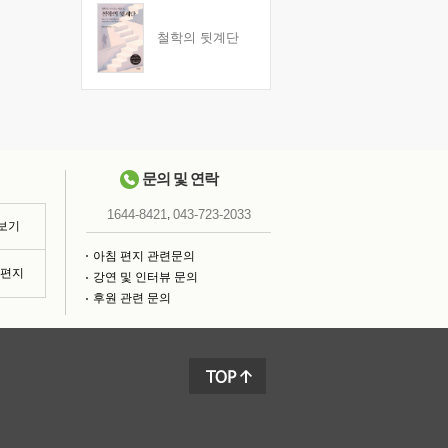
철학의 뒷계단
문의 및 연락
,
1644-8421
043-723-2033
 보기
아침 편지 관련문의
침편지
강연 및 인터뷰 문의
후원 관련 문의