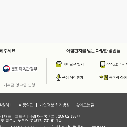
해 주세요!
아침편지를 받는 다양한 방법들
이메일로 받기
App(앱)으로
음성 아침편지
중국어 아
기부금 영수증 신청
후원하기
이용약관
개인정보 처리방침
찾아오는길
대표 : 고도원 | 사업자등록번호 : 105-82-13577
청북도 충주시 노은면 우성1길 201-61,1층
문의 :
,
/ '아침편지여행'문의 :