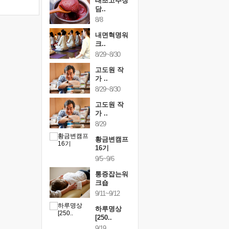
행복한가족
태초고추장
행복한가
여행
담..
여행
24~9/26
8/8
9/24~9/26
건강명상법
내면혁명워
건강명상
..
크..
스..
/9~10/10
8/29~8/30
10/9~10/10
내면혁명워
고도원 작
내면혁명
..
가 ..
크..
/17~10/18
8/29~8/30
10/17~10/18
황금변캠프
고도원 작
황금변캠
7기
가 ..
17기
/30~10/31
8/29
10/30~10/31
통증잡는워
황금변캠프
통증잡는
크숍
16기
크숍
/7~11/8
9/5~9/6
11/7~11/8
내면혁명워
통증잡는워
내면혁명
..
크숍
크..
/12~12/13
9/11~9/12
12/12~12/13
하루명상
[250..
9/19