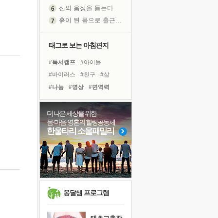
신의 음성을 듣는다
흙이 된 몸으로 출근하는 여자
극과 극의 양 끝단
내가 '나다움'을 찾는 길
태그로 보는 아침편지
피해 갈 수 없는 사건들
#독서캠프
#아이들
처음 손을 잡았던 날
#바이러스
#친구
#삶
꿈이 실제가 되는 것
#나눔
#명상
#면역력
'말 타는 법'을 먼저
#사람
#경험
#독서
졸업식 사진을 보며
#선택
#위기
#도움
더 나은 세상을 위한
아픈 아버지를 위한 공간 설계
몸·마음·영혼의 힐링공동체
#건강
#다짐
#극복
극심한 변비, 어깨결림, 수면 장애
한울타리 소울패밀리
#유튜브
#리더
#희망
보고 싶은 어머니
#링컨학교
#비전캠프
유년 시절의 부산 영도 바다
#계획
#힐링
못된 꼰대들
거울 속의 나
희망이란
옹달샘 프로그램
'모른다'는 것