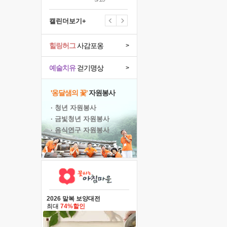
캘린더보기+
힐링허그
사감포옹
>
예술치유
걷기명상
>
'옹달샘의 꽃'
자원봉사
· 청년 자원봉사
· 금빛청년 자원봉사
· 음식연구 자원봉사
2026 말복 보양대전
최대
74%할인