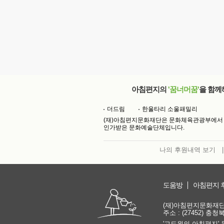
아침편지의
'꿈너머꿈'
을 함께
더드림
한울타리 소울패밀리
(재)아침편지문화재단은 문화체육관광부에서
인가받은 문화예술단체입니다.
나의 후원내역 보기
|
도움방
아침편지 
(재)아침편지문화재단 | 
주소 : (27452) 충
'고도원의 아침편지' 