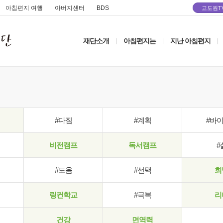
아침편지 여행
아버지센터
BDS
고도원T
재단소개
아침편지는
지난 아침편지
|
|
|
#다짐
#계획
#바
비전캠프
독서캠프
#
#도움
#선택
희
링컨학교
#극복
리
건강
면역력