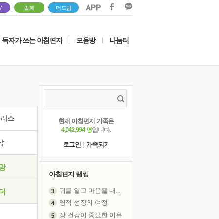
V
솔패
더드림
독자가 쓰는 아침편지
모음방
나눔터
|
|
이러스
현재 아침편지 가족은
4,042,994 명
입니다.
삶
로그인
|
가족되기
망
아침편지 랭킹
귀를 열고 마음을 내어주고
더
영적 성장의 여정
장 건강이 중요한 이유