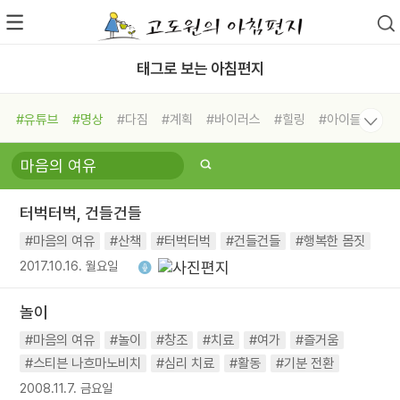
태그로 보는 아침편지
#유튜브
#명상
#다짐
#계획
#바이러스
#힐링
#아이들
#비전캠프
#독서캠프
#삶
#경험
#사람
#도움
#선택
#희망
#나눔
#친구
#링컨학교
#극복
#리더
#위기
터벅터벅, 건들건들
#독서
#건강
#면역력
#마음의 여유
#산책
#터벅터벅
#건들건들
#행복한 몸짓
2017.10.16. 월요일
놀이
#마음의 여유
#놀이
#창조
#치료
#여가
#즐거움
#스티븐 나흐마노비치
#심리 치료
#활동
#기분 전환
2008.11.7. 금요일