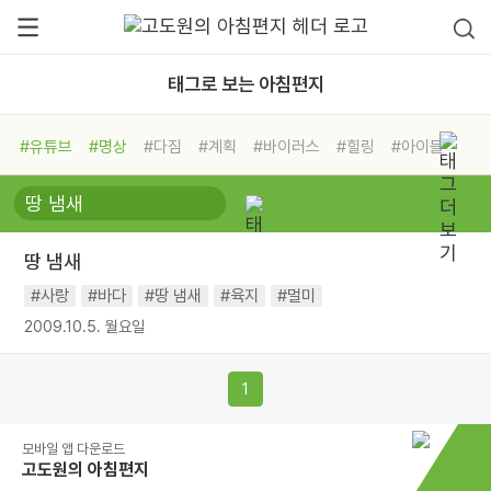
태그로 보는 아침편지
#유튜브
#명상
#다짐
#계획
#바이러스
#힐링
#아이들
#비전캠프
#독서캠프
#삶
#경험
#사람
#도움
#선택
#희망
#나눔
#친구
#링컨학교
#극복
#리더
#위기
땅 냄새
#독서
#건강
#면역력
#사랑
#바다
#땅 냄새
#육지
#멀미
2009.10.5. 월요일
1
모바일 앱 다운로드
고도원의 아침편지