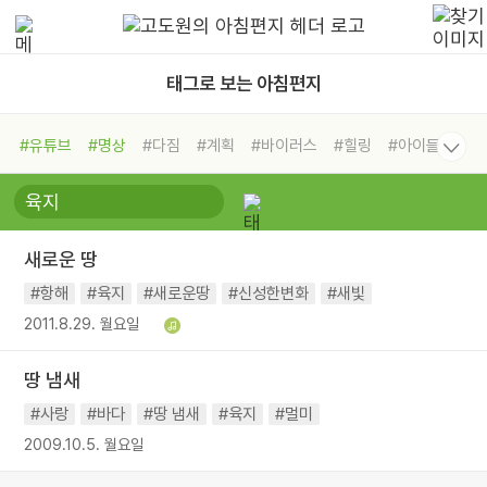
태그로 보는 아침편지
#유튜브
#명상
#다짐
#계획
#바이러스
#힐링
#아이들
#비전캠프
#독서캠프
#삶
#경험
#사람
#도움
#선택
#희망
#나눔
#친구
#링컨학교
#극복
#리더
#위기
새로운 땅
#독서
#건강
#면역력
#항해
#육지
#새로운땅
#신성한변화
#새빛
2011.8.29. 월요일
땅 냄새
#사랑
#바다
#땅 냄새
#육지
#멀미
2009.10.5. 월요일