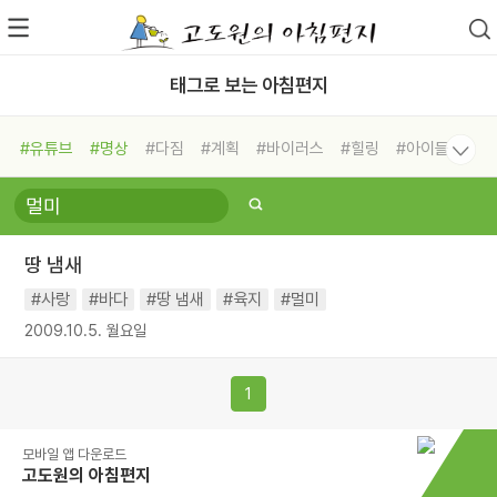
태그로 보는 아침편지
#유튜브
#명상
#다짐
#계획
#바이러스
#힐링
#아이들
#비전캠프
#독서캠프
#삶
#경험
#사람
#도움
#선택
#희망
#나눔
#친구
#링컨학교
#극복
#리더
#위기
땅 냄새
#독서
#건강
#면역력
#사랑
#바다
#땅 냄새
#육지
#멀미
2009.10.5. 월요일
1
모바일 앱 다운로드
고도원의 아침편지