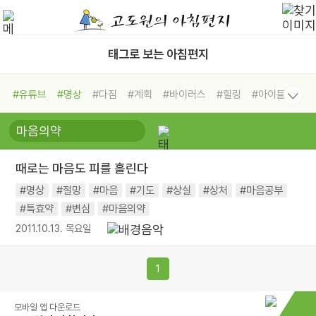
태그로 보는 아침편지
#유튜브
#명상
#다짐
#계획
#바이러스
#힐링
#아이들
#비전캠프
#독서캠프
#삶
#경험
#사람
#도움
#선택
#희망
#나눔
#친구
#링컨학교
#극복
#리더
#위기
때로는 마음도 피를 흘린다
#독서
#건강
#면역력
#명상
#절망
#마음
#기도
#상실
#상처
#마음공부
#특효약
#변심
#마음의약
2011.10.13. 목요일
1
모바일 앱 다운로드