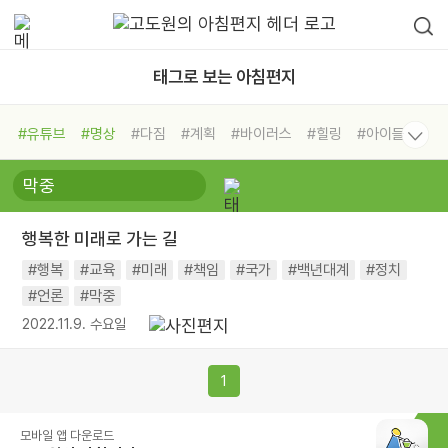
태그로 보는 아침편지
#유튜브
#명상
#다짐
#계획
#바이러스
#힐링
#아이들
#비전캠프
#독서캠프
#삶
#경험
#사람
#도움
#선택
#희망
#나눔
#친구
#링컨학교
#극복
#리더
#위기
행복한 미래로 가는 길
#독서
#건강
#면역력
#행복
#교육
#미래
#책임
#국가
#백년대계
#정치
#언론
#막중
2022.11.9. 수요일
1
모바일 앱 다운로드