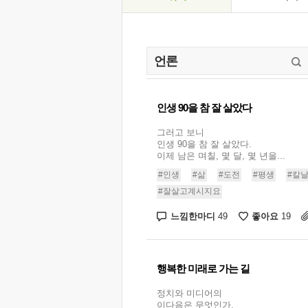
인생 90을 참 잘 살았다
그러고 보니
인생 90을 참 잘 살았다.
이제 남은 며칠, 몇 달, 몇 년을...
#인생
#삶
#도전
#평생
#칼
#잘살고계시지요
느낌한마디
좋아요
49
19
행복한 미래로 가는 길
정치와 미디어의
이다음은 무엇인가.