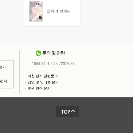
철학의 뒷계단
문의 및 연락
,
1644-8421
043-723-2033
 보기
아침 편지 관련문의
침편지
강연 및 인터뷰 문의
후원 관련 문의