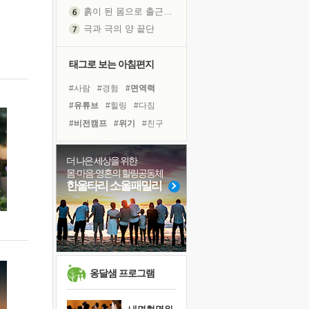
흙이 된 몸으로 출근하는 여자
극과 극의 양 끝단
내가 '나다움'을 찾는 길
피해 갈 수 없는 사건들
태그로 보는 아침편지
처음 손을 잡았던 날
#사람
#경험
#면역력
꿈이 실제가 되는 것
#유튜브
#힐링
#다짐
'말 타는 법'을 먼저
#비전캠프
#위기
#친구
졸업식 사진을 보며
#명상
#건강
#선택
극심한 변비, 어깨결림, 수면 장애
#도움
#바이러스
더 나은 세상을 위한
아픈 아버지를 위한 공간 설계
몸·마음·영혼의 힐링공동체
#아이들
#독서
#나눔
슬럼프
한울타리 소울패밀리
#삶
#극복
#독서캠프
보고 싶은 어머니
#계획
#리더
#희망
유년 시절의 부산 영도 바다
#링컨학교
못된 꼰대들
너무 황홀한 꽃들이여!
희망이란
옹달샘 프로그램
'모른다'는 것