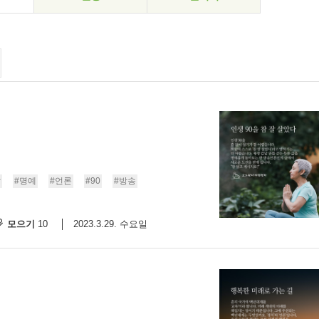
날
#명예
#언론
#90
#방송
모으기
2023.3.29. 수요일
10