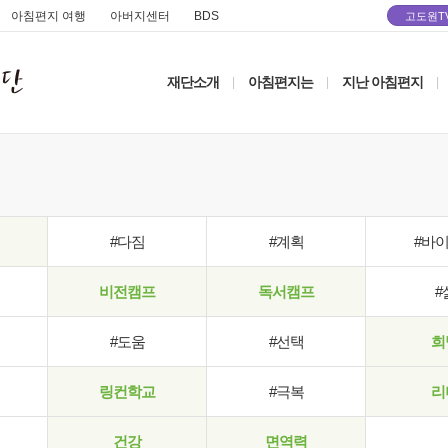
아침편지 여행
아버지센터
BDS
고도원T
재단소개
아침편지는
지난 아침편지
|
|
|
#다짐
#계획
#바
비전캠프
독서캠프
#
#도움
#선택
희
링컨학교
#극복
리
건강
면역력