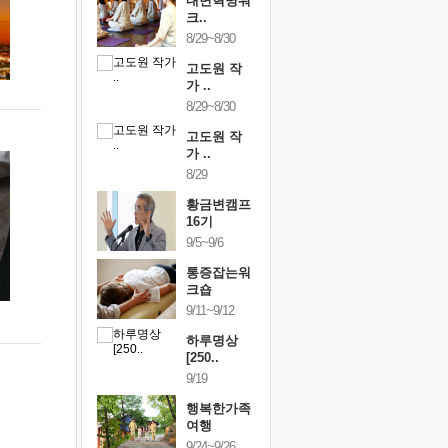
건강명상법
내면혁명워
건강명상
..
크..
스..
/9~10/10
8/29~8/30
10/9~10/10
내면혁명워
고도원 작
내면혁명
..
가 ..
크..
/17~10/18
8/29~8/30
10/17~10/18
황금변캠프
고도원 작
황금변캠
7기
가 ..
17기
/30~10/31
8/29
10/30~10/31
통증잡는워
황금변캠프
통증잡는
크숍
16기
크숍
/7~11/8
9/5~9/6
11/7~11/8
내면혁명워
통증잡는워
내면혁명
..
크숍
크..
/12~12/13
9/11~9/12
12/12~12/13
하루명상
[250..
9/19
행복한가족
여행
9/24~9/26