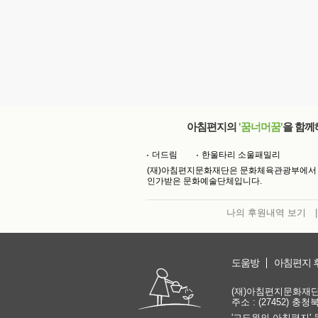
아침편지의
'꿈너머꿈'
을 함께
더드림
한울타리 소울패밀리
(재)아침편지문화재단은 문화체육관광부에서
인가받은 문화예술단체입니다.
나의 후원내역 보기
|
도움방
아침편지 
(재)아침편지문화재단 | 
주소 : (27452) 충
'고도원의 아침편지' 