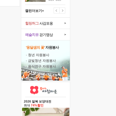
캘린더보기+
힐링허그
사감포옹
>
예술치유
걷기명상
>
'옹달샘의 꽃'
자원봉사
· 청년 자원봉사
· 금빛청년 자원봉사
· 음식연구 자원봉사
2026 말복 보양대전
최대
74%할인