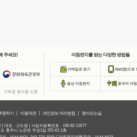
해 주세요!
아침편지를 받는 다양한 방법들
이메일로 받기
App(앱)으로
음성 아침편지
중국어 아
기부금 영수증 신청
후원하기
이용약관
개인정보 처리방침
찾아오는길
대표 : 고도원 | 사업자등록번호 : 105-82-13577
청북도 충주시 노은면 우성1길 201-61,1층
문의 :
,
/ '아침편지여행'문의 :