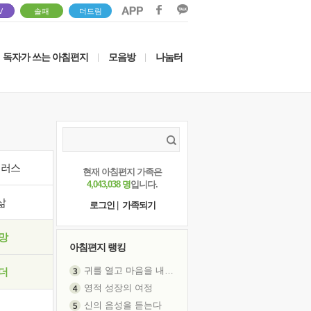
V
솔패
더드림
독자가 쓰는 아침편지
모음방
나눔터
|
|
이러스
현재 아침편지 가족은
4,043,038 명
입니다.
삶
로그인
|
가족되기
망
아침편지 랭킹
귀를 열고 마음을 내어주고
더
영적 성장의 여정
신의 음성을 듣는다