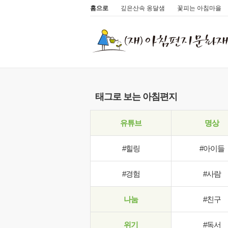
홈으로
깊은산속 옹달샘
꽃피는 아침마을
태그로 보는 아침편지
유튜브
명상
#힐링
#아이들
#경험
#사람
나눔
#친구
위기
#독서