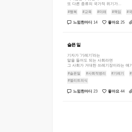
또 다른 종류의 국가적 위기가...
#행복
#교육
#미래
#책임
#
느낌한마디
좋아요
14
25
슬픈 일
기자가 '기레기'라는
말을 들어도 되는 사회라면
그 사회가 거대한 쓰레기장이라는 얘기다.
#슬픈일
#사회적병리
#기레기
#엘리트의식
느낌한마디
좋아요
23
44