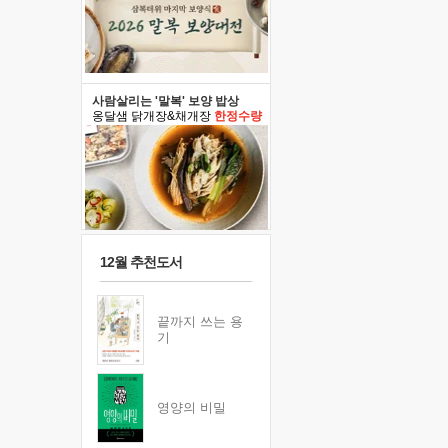
사람살리는 '말복' 보양 밥상
옹달샘 닭개장&채개장
한정수량
12월 추천도서
끝까지 쓰는 용
기
영양의 비밀