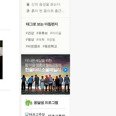
신의 음성을 듣는다
흙이 된 몸으로 출근하는 여자
극과 극의 양 끝단
내가 '나다움'을 찾는 길
태그로 보는 아침편지
피해 갈 수 없는 사건들
#건강
#유튜브
#아이들
처음 손을 잡았던 날
#명상
#계획
#경험
꿈이 실제가 되는 것
#비전캠프
#링컨학교
'말 타는 법'을 먼저
#면역력
#선택
#나눔
졸업식 사진을 보며
#리더
#위기
#힐링
더 나은 세상을 위한
아픈 아버지를 위한 공간 설계
몸·마음·영혼의 힐링공동체
#극복
#바이러스
#독서
극심한 변비, 어깨결림, 수면 장애
한울타리 소울패밀리
#희망
#도움
#삶
#다짐
보고 싶은 어머니
#사람
#독서캠프
#친구
유년 시절의 부산 영도 바다
못된 꼰대들
거울 속의 나
희망이란
옹달샘 프로그램
'모른다'는 것