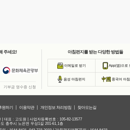
해 주세요!
아침편지를 받는 다양한 방법들
이메일로 받기
App(앱)으로
음성 아침편지
중국어 아
기부금 영수증 신청
후원하기
이용약관
개인정보 처리방침
찾아오는길
대표 : 고도원 | 사업자등록번호 : 105-82-13577
청북도 충주시 노은면 우성1길 201-61,1층
문의 :
,
/ '아침편지여행'문의 :