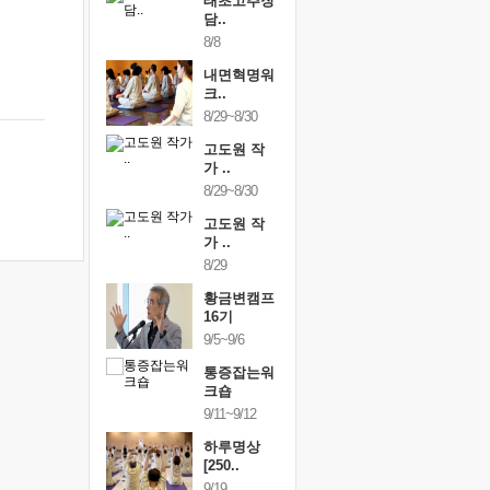
행복한가족
태초고추장
행복한가
여행
담..
여행
24~9/26
8/8
9/24~9/26
건강명상법
내면혁명워
건강명상
..
크..
스..
/9~10/10
8/29~8/30
10/9~10/10
내면혁명워
고도원 작
내면혁명
..
가 ..
크..
/17~10/18
8/29~8/30
10/17~10/18
황금변캠프
고도원 작
황금변캠
7기
가 ..
17기
/30~10/31
8/29
10/30~10/31
통증잡는워
황금변캠프
통증잡는
크숍
16기
크숍
/7~11/8
9/5~9/6
11/7~11/8
내면혁명워
통증잡는워
내면혁명
..
크숍
크..
/12~12/13
9/11~9/12
12/12~12/13
하루명상
[250..
9/19