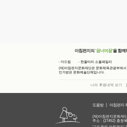
아침편지의
'꿈너머꿈'
을 함께
더드림
한울타리 소울패밀리
(재)아침편지문화재단은 문화체육관광부에서
인가받은 문화예술단체입니다.
나의 후원내역 보기
|
도움방
아침편지 
(재)아침편지문화재단 | 
주소 : (27452) 충
'고도원의 아침편지' 