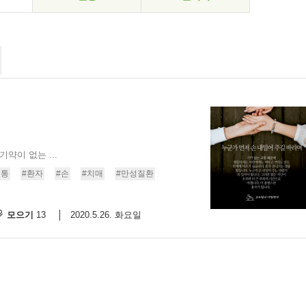
약이 없는 ...
고통
#환자
#손
#치매
#만성질환
모으기
2020.5.26. 화요일
13