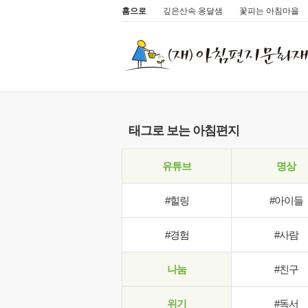
홈으로
깊은산속 옹달샘
꽃피는 아침마을
태그로 보는 아침편지
유튜브
명상
#힐링
#아이들
#경험
#사람
나눔
#친구
위기
#독서