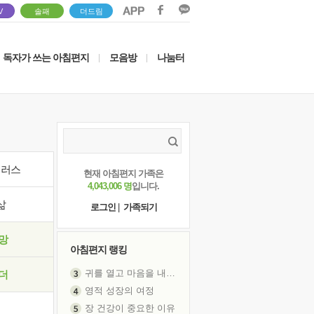
V
솔패
더드림
독자가 쓰는 아침편지
모음방
나눔터
|
|
이러스
현재 아침편지 가족은
4,043,006 명
입니다.
삶
로그인
|
가족되기
망
아침편지 랭킹
귀를 열고 마음을 내어주고
더
영적 성장의 여정
장 건강이 중요한 이유