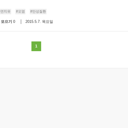
9/
자연치유
#오염
#만성질환
모으기
2015.5.7. 목요일
0
스
10
크
1
10
1
10
11
크
12