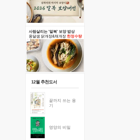
사람살리는 '말복' 보양 밥상
옹달샘 닭개장&채개장
한정수량
12월 추천도서
끝까지 쓰는 용
기
영양의 비밀