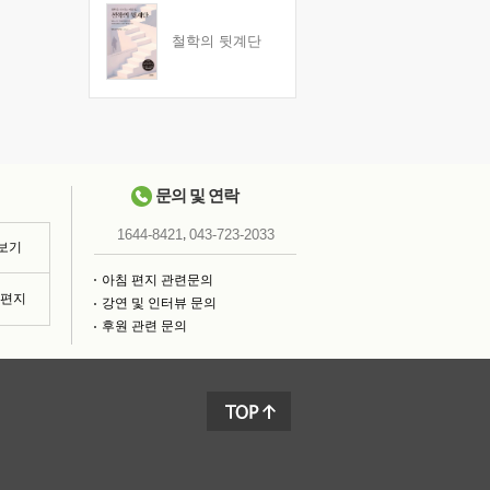
철학의 뒷계단
문의 및 연락
,
1644-8421
043-723-2033
 보기
아침 편지 관련문의
침편지
강연 및 인터뷰 문의
후원 관련 문의