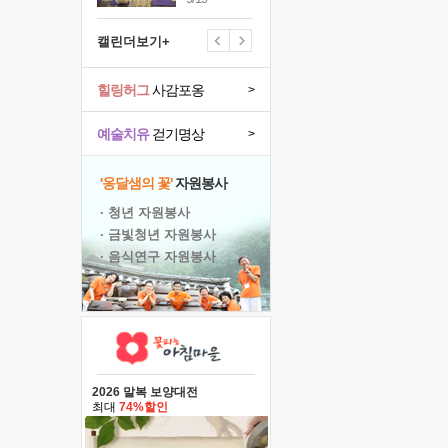
캘린더보기+
힐링허그
사감포옹
>
예술치유
걷기명상
>
'옹달샘의 꽃'
자원봉사
· 청년 자원봉사
· 금빛청년 자원봉사
· 음식연구 자원봉사
2026 말복 보양대전
최대
74%할인