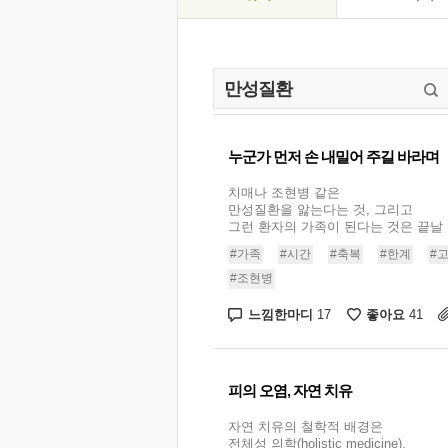
누군가 먼저 손 내밀어 주길 바라며
치매나 조현병 같은
만성질환을 앓는다는 것, 그리고
그런 환자의 가족이 된다는 것은 끝날 기
#가족
#시간
#축복
#한계
#
#조현병
느낌한마디
좋아요
17
41
피의 오염, 자연 치유
자연 치유의 철학적 배경은
전체성 의학(holistic medicine),