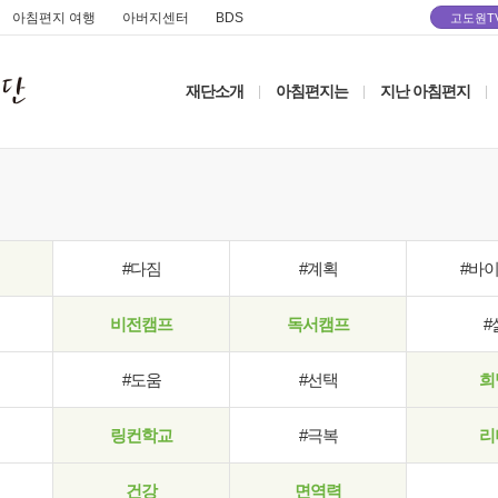
아침편지 여행
아버지센터
BDS
고도원T
재단소개
아침편지는
지난 아침편지
|
|
|
#다짐
#계획
#바
비전캠프
독서캠프
#
#도움
#선택
희
링컨학교
#극복
리
건강
면역력