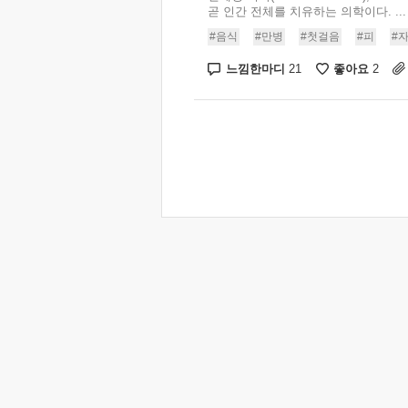
곧 인간 전체를 치유하는 의학이다. ...
#음식
#만병
#첫걸음
#피
#
느낌한마디
좋아요
21
2