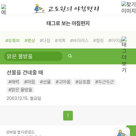
태그로 보는 아침편지
#유튜브
#명상
#다짐
#계획
#바이러스
#힐링
#아이들
#비전캠프
#독서캠프
#삶
#경험
#사람
#도움
#선택
#희망
#나눔
#친구
#링컨학교
#극복
#리더
#위기
선물을 건네줄 때
#독서
#건강
#면역력
#매력
#마음
#선물
#고마움
#심호흡
#두근두근
#맑은 물방울
2003.12.15. 월요일
1
모바일 앱 다운로드