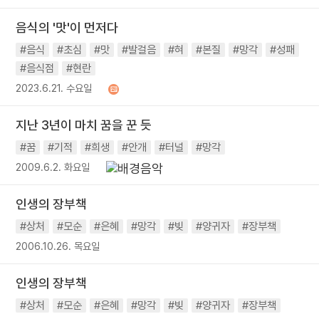
음식의 '맛'이 먼저다
#음식
#초심
#맛
#발걸음
#혀
#본질
#망각
#성패
#음식점
#현란
2023.6.21. 수요일
지난 3년이 마치 꿈을 꾼 듯
#꿈
#기적
#희생
#안개
#터널
#망각
2009.6.2. 화요일
인생의 장부책
#상처
#모순
#은혜
#망각
#빚
#양귀자
#장부책
2006.10.26. 목요일
인생의 장부책
#상처
#모순
#은혜
#망각
#빚
#양귀자
#장부책