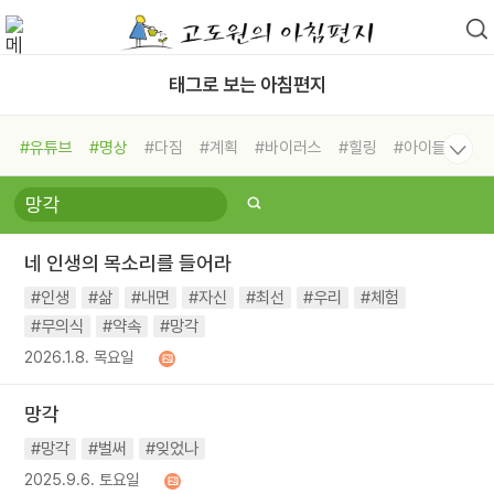
태그로 보는 아침편지
#유튜브
#명상
#다짐
#계획
#바이러스
#힐링
#아이들
#비전캠프
#독서캠프
#삶
#경험
#사람
#도움
#선택
#희망
#나눔
#친구
#링컨학교
#극복
#리더
#위기
네 인생의 목소리를 들어라
#독서
#건강
#면역력
#인생
#삶
#내면
#자신
#최선
#우리
#체험
#무의식
#약속
#망각
2026.1.8. 목요일
망각
#망각
#벌써
#잊었나
2025.9.6. 토요일