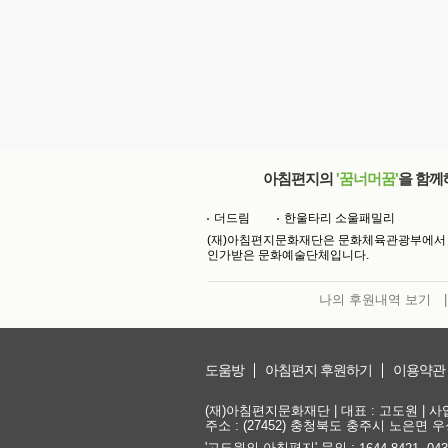
아침편지의
'꿈너머꿈'
을 함께
더드림
한울타리 소울패밀리
(재)아침편지문화재단은 문화체육관광부에서
인가받은 문화예술단체입니다.
나의 후원내역 보기
|
도움방
아침편지 후원하기
이용약관
(재)아침편지문화재단 | 대표 : 고도원 | 사업자
주소 : (27452) 충청북도 충주시 노은면 우성
'고도원의 아침편지' 문의 :
,