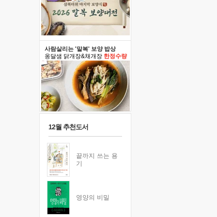
사람살리는 '말복' 보양 밥상
옹달샘 닭개장&채개장
한정수량
12월 추천도서
끝까지 쓰는 용
기
영양의 비밀