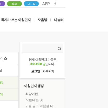
V
솔패
더드림
독자가 쓰는 아침편지
모음방
나눔터
|
|
이러스
현재 아침편지 가족은
4,043,008 명
입니다.
삶
로그인
|
가족되기
망
아침편지 랭킹
희망이란
더
'모른다'는 것
귀를 열고 마음을 내어주고