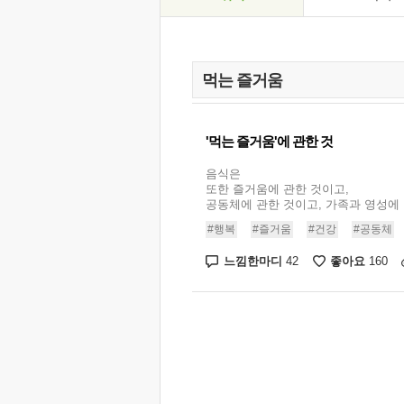
'먹는 즐거움'에 관한 것
음식은
또한 즐거움에 관한 것이고,
공동체에 관한 것이고, 가족과 영성에 .
#행복
#즐거움
#건강
#공동체
느낌한마디
좋아요
42
160