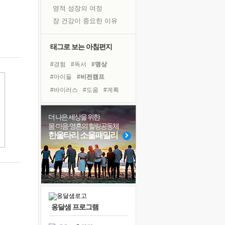
영적 성장의 여정
장 건강이 중요한 이유
신의 음성을 듣는다
흙이 된 몸으로 출근하는 여자
태그로 보는 아침편지
극과 극의 양 끝단
#경험
#독서
#명상
내가 '나다움'을 찾는 길
#아이들
#비전캠프
피해 갈 수 없는 사건들
#바이러스
#도움
#계획
처음 손을 잡았던 날
#희망
#힐링
#리더
꿈이 실제가 되는 것
#사람
#면역력
#다짐
더 나은 세상을 위한
'말 타는 법'을 먼저
몸·마음·영혼의 힐링공동체
#위기
#삶
#나눔
#극복
졸업식 사진을 보며
한울타리 소울패밀리
#링컨학교
#선택
극심한 변비, 어깨결림, 수면 장애
#유튜브
#친구
아픈 아버지를 위한 공간 설계
#독서캠프
#건강
보고 싶은 어머니
유년 시절의 부산 영도 바다
못된 꼰대들
옹달샘 프로그램
거울 속의 나