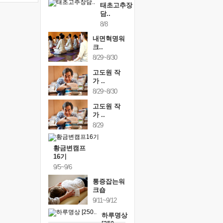
태초고추장
담..
8/8
내면혁명워
크..
8/29~8/30
고도원 작
가 ..
8/29~8/30
고도원 작
가 ..
8/29
황금변캠프
16기
9/5~9/6
통증잡는워
크숍
9/11~9/12
하루명상