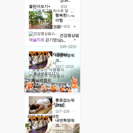
[250..
캘린더보기+
9/19
행복한가족
여행
힐링허그
사감포옹
9/24~9/26
>
건강명상법
예술치유
걷기명상
>
스..
10/9~10/10
'옹달샘의 꽃'
자원봉사
내면혁명워
크..
· 청년 자원봉사
10/17~10/18
· 금빛청년 자원봉사
· 음식연구 자원봉사
황금변캠프
17기
10/30~10/31
통증잡는워
크숍
11/7~11/8
2026 말복 보양대전
내면혁명워
최대
74%할인
크..
12/12~12/13