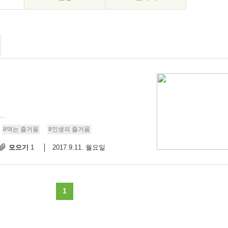
..
#먹는 즐거움
#인생의 즐거움
모으기
2017.9.11. 월요일
1
1