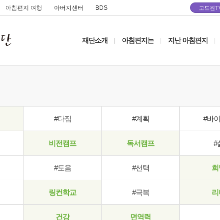
아침편지 여행
아버지센터
BDS
고도원T
재단소개
아침편지는
지난 아침편지
|
|
|
#다짐
#계획
#바
비전캠프
독서캠프
#
#도움
#선택
희
링컨학교
#극복
리
건강
면역력