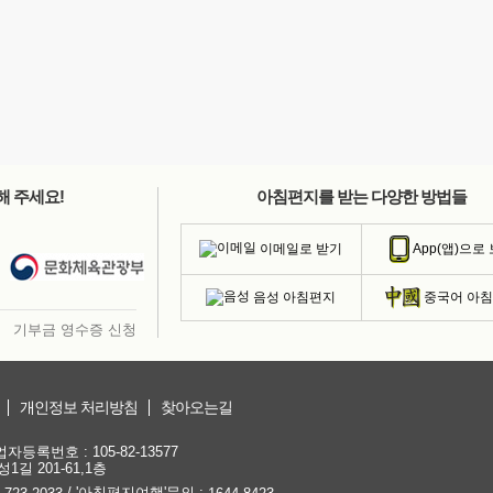
해 주세요!
아침편지를 받는 다양한 방법들
이메일로 받기
App(앱)으로
음성 아침편지
중국어 아
기부금 영수증 신청
개인정보 처리방침
찾아오는길
등록번호 : 105-82-13577
1길 201-61,1층
/ '아침편지여행'문의 :