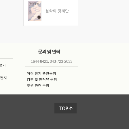
철학의 뒷계단
문의 및 연락
,
1644-8421
043-723-2033
 보기
아침 편지 관련문의
침편지
강연 및 인터뷰 문의
후원 관련 문의