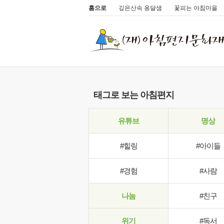
홈으로
깊은산속 옹달샘
꽃피는 아침마을
태그로 보는 아침편지
유튜브
명상
#힐링
#아이들
#경험
#사람
나눔
#친구
위기
#독서