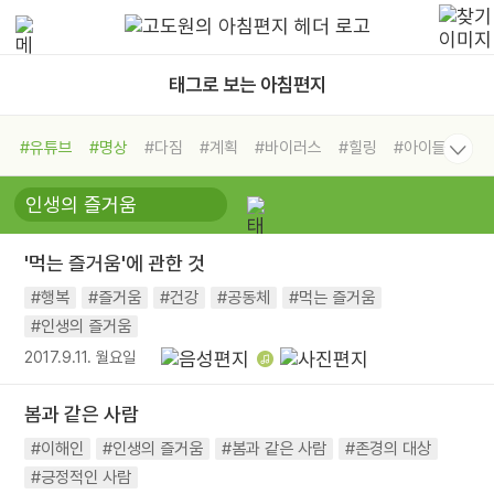
태그로 보는 아침편지
#유튜브
#명상
#다짐
#계획
#바이러스
#힐링
#아이들
#비전캠프
#독서캠프
#삶
#경험
#사람
#도움
#선택
#희망
#나눔
#친구
#링컨학교
#극복
#리더
#위기
'먹는 즐거움'에 관한 것
#독서
#건강
#면역력
#행복
#즐거움
#건강
#공동체
#먹는 즐거움
#인생의 즐거움
2017.9.11. 월요일
봄과 같은 사람
#이해인
#인생의 즐거움
#봄과 같은 사람
#존경의 대상
#긍정적인 사람