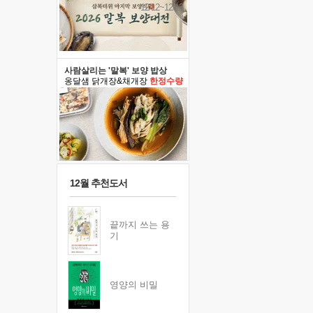
12/12~12/13
사람살리는 '말복' 보양 밥상
옹달샘 닭개장&채개장
한정수량
12월 추천도서
끝까지 쓰는 용
기
영양의 비밀