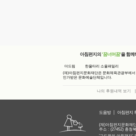
아침편지의
'꿈너머꿈'
을 함께
더드림
한울타리 소울패밀리
(재)아침편지문화재단은 문화체육관광부에서
인가받은 문화예술단체입니다.
나의 후원내역 보기
|
도움방
아침편지 
(재)아침편지문화재단 | 
주소 : (27452) 충
'고도원의 아침편지' 