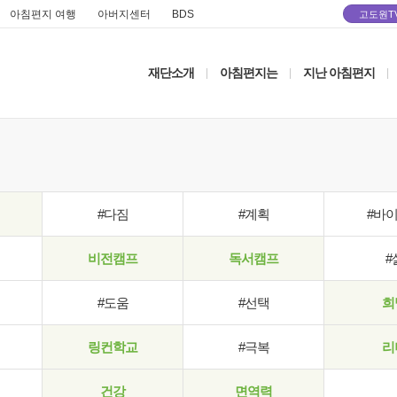
아침편지 여행
아버지센터
BDS
고도원T
재단소개
아침편지는
지난 아침편지
|
|
|
#다짐
#계획
#바
비전캠프
독서캠프
#
#도움
#선택
희
링컨학교
#극복
리
건강
면역력