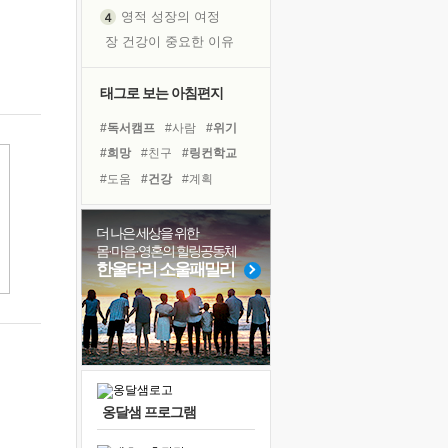
영적 성장의 여정
장 건강이 중요한 이유
신의 음성을 듣는다
흙이 된 몸으로 출근하는 여자
태그로 보는 아침편지
극과 극의 양 끝단
#독서캠프
#사람
#위기
내가 '나다움'을 찾는 길
#희망
#친구
#링컨학교
피해 갈 수 없는 사건들
#도움
#건강
#계획
처음 손을 잡았던 날
#다짐
#면역력
#극복
꿈이 실제가 되는 것
#힐링
#경험
#바이러스
더 나은 세상을 위한
'말 타는 법'을 먼저
몸·마음·영혼의 힐링공동체
#유튜브
#리더
#아이들
졸업식 사진을 보며
한울타리 소울패밀리
#삶
#명상
#선택
#독서
아픈 아버지를 위한 공간 설계
#비전캠프
#나눔
극심한 변비, 어깨결림, 수면 장애
보고 싶은 어머니
유년 시절의 부산 영도 바다
못된 꼰대들
옹달샘 프로그램
거울 속의 나