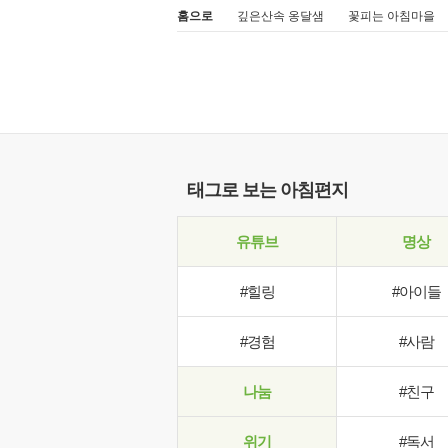
홈으로
깊은산속 옹달샘
꽃피는 아침마을
태그로 보는 아침편지
유튜브
명상
#힐링
#아이들
#경험
#사람
나눔
#친구
위기
#독서