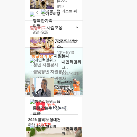
[250..
캘린더보기+
9/19
행복한가족
여행
힐링허그
사감포옹
>
9/24~9/26
예술치유
걷기명상
>
건강명상법
스..
10/9~10/10
'옹달샘의 꽃'
자원봉사
내면혁명워
· 청년 자원봉사
크..
· 금빛청년 자원봉사
10/17~10/18
· 음식연구 자원봉사
황금변캠프
17기
10/30~10/31
통증잡는워
크숍
11/7~11/8
2026 말복 보양대전
최대
74%할인
내면혁명워
크..