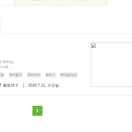
를 바라는
라 ...
상생
#버들치
#피라미
#메기
#타임머신
모으기
2018.7.11. 수요일
0
1