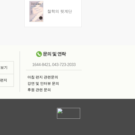
철학의 뒷계단
문의 및 연락
,
1644-8421
043-723-2033
 보기
아침 편지 관련문의
침편지
강연 및 인터뷰 문의
후원 관련 문의