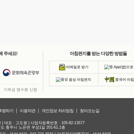
해 주세요!
아침편지를 받는 다양한 방법들
App(앱)으로
이메일로 받기
음성 아침편지
중국어 아
기부금 영수증 신청
후원하기
이용약관
개인정보 처리방침
찾아오는길
대표 : 고도원 | 사업자등록번호 : 105-82-13577
청북도 충주시 노은면 우성1길 201-61,1층
문의 :
,
/ '아침편지여행'문의 :