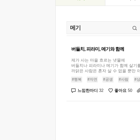
버들치, 피라미, 메기와 함께
제가 사는 마을 흐르는 냇물에
버들치나 피라미나 메기가 함께 살기
까닭은 사람은 혼자 살 수 없을 뿐만 아니
#행복
#자연
#공생
#사람
#
느낌한마디
좋아요
32
50