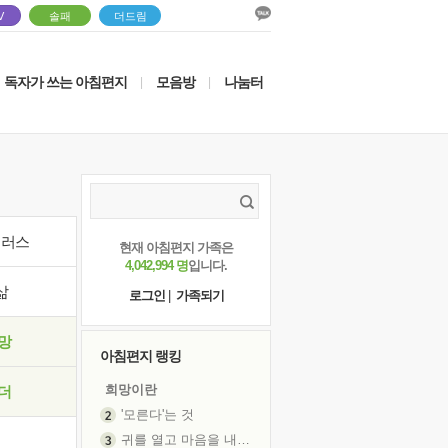
V
솔패
더드림
독자가 쓰는 아침편지
모음방
나눔터
|
|
이러스
현재 아침편지 가족은
4,042,994 명
입니다.
삶
로그인
|
가족되기
망
아침편지 랭킹
희망이란
더
'모른다'는 것
귀를 열고 마음을 내어주고