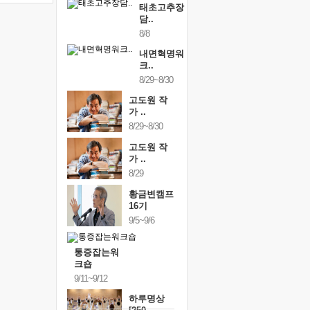
태초고추장
담..
8/8
내면혁명워
크..
8/29~8/30
고도원 작
가 ..
8/29~8/30
고도원 작
가 ..
8/29
황금변캠프
16기
9/5~9/6
통증잡는워
크숍
9/11~9/12
하루명상