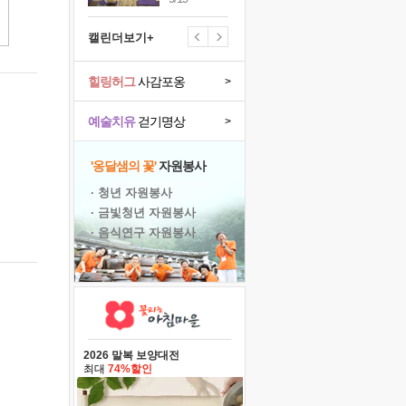
캘린더보기+
힐링허그
사감포옹
>
예술치유
걷기명상
>
'옹달샘의 꽃'
자원봉사
· 청년 자원봉사
· 금빛청년 자원봉사
· 음식연구 자원봉사
2026 말복 보양대전
최대
74%할인