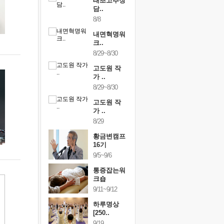
행복한가족
태초고추장
행복한가
여행
담..
여행
24~9/26
8/8
9/24~9/26
건강명상법
내면혁명워
건강명상
..
크..
스..
/9~10/10
8/29~8/30
10/9~10/10
내면혁명워
고도원 작
내면혁명
..
가 ..
크..
/17~10/18
8/29~8/30
10/17~10/18
황금변캠프
고도원 작
황금변캠
7기
가 ..
17기
/30~10/31
8/29
10/30~10/31
통증잡는워
황금변캠프
통증잡는
크숍
16기
크숍
/7~11/8
9/5~9/6
11/7~11/8
내면혁명워
통증잡는워
내면혁명
..
크숍
크..
/12~12/13
9/11~9/12
12/12~12/13
하루명상
[250..
9/19