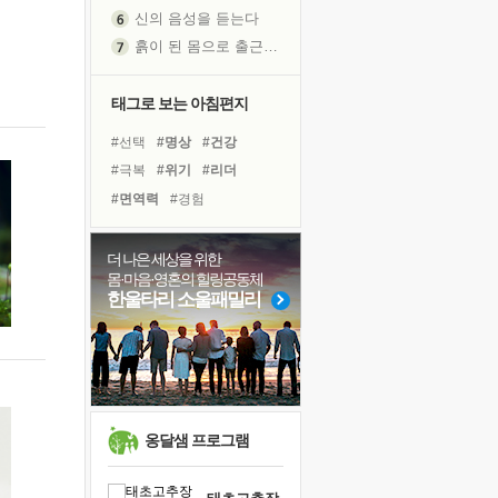
신의 음성을 듣는다
흙이 된 몸으로 출근하는 여자
극과 극의 양 끝단
내가 '나다움'을 찾는 길
태그로 보는 아침편지
피해 갈 수 없는 사건들
#선택
#명상
#건강
처음 손을 잡았던 날
#극복
#위기
#리더
꿈이 실제가 되는 것
#면역력
#경험
'말 타는 법'을 먼저
#비전캠프
#힐링
졸업식 사진을 보며
#아이들
#삶
#친구
더 나은 세상을 위한
극심한 변비, 어깨결림, 수면 장애
몸·마음·영혼의 힐링공동체
#유튜브
#도움
#희망
아픈 아버지를 위한 공간 설계
한울타리 소울패밀리
#사람
#바이러스
슬럼프
#링컨학교
#독서캠프
보고 싶은 어머니
#나눔
#독서
#계획
유년 시절의 부산 영도 바다
#다짐
못된 꼰대들
희망이란
옹달샘 프로그램
'모른다'는 것
귀를 열고 마음을 내어주고