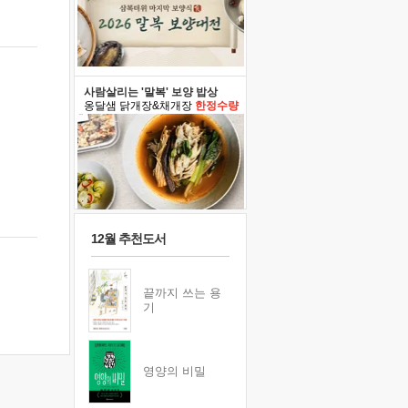
사람살리는 '말복' 보양 밥상
옹달샘 닭개장&채개장
한정수량
12월 추천도서
끝까지 쓰는 용
기
영양의 비밀