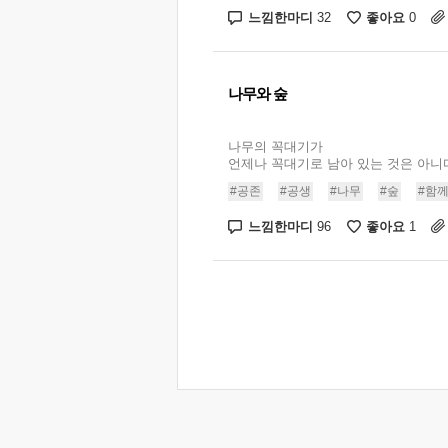
느낌한마디
좋아요
32
0
나무와 숲
나무의 꼭대기가
언제나 꼭대기로 남아 있는 것은 아니다.
#공존
#공생
#나무
#숲
#함
느낌한마디
좋아요
96
1