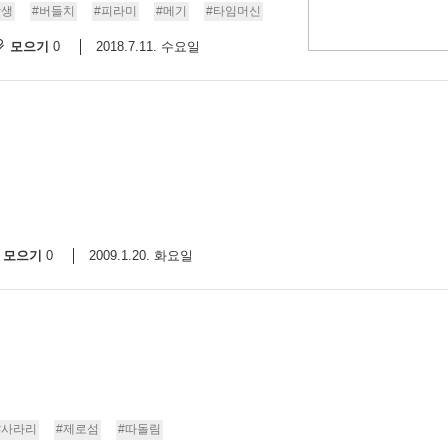
상생
#버들치
#피라미
#메기
#타임머신
모으기
2018.7.11. 수요일
0
모으기
2009.1.20. 화요일
0
#사라리
#제로섬
#따돌림