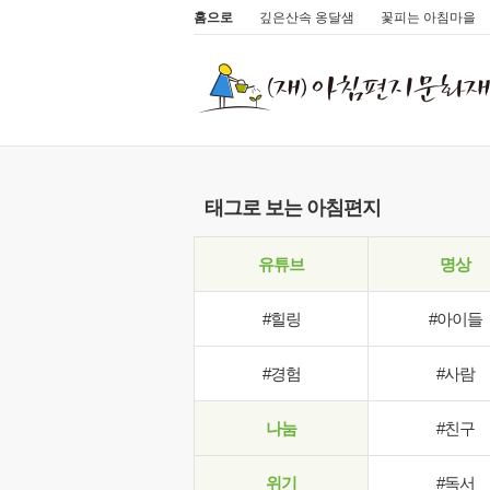
홈으로
깊은산속 옹달샘
꽃피는 아침마을
태그로 보는 아침편지
유튜브
명상
#힐링
#아이들
#경험
#사람
나눔
#친구
위기
#독서