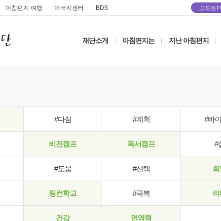
아침편지 여행
아버지센터
BDS
고도원T
재단소개
아침편지는
지난 아침편지
|
|
|
#다짐
#계획
#바
비전캠프
독서캠프
#
#도움
#선택
희
링컨학교
#극복
리
건강
면역력