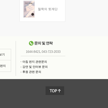
철학의 뒷계단
문의 및 연락
,
1644-8421
043-723-2033
 보기
아침 편지 관련문의
침편지
강연 및 인터뷰 문의
후원 관련 문의