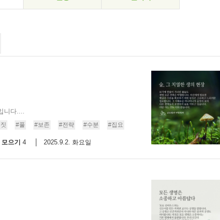
다....
몸짓
#풀
#보존
#전략
#수분
#집요
모으기
2025.9.2. 화요일
4