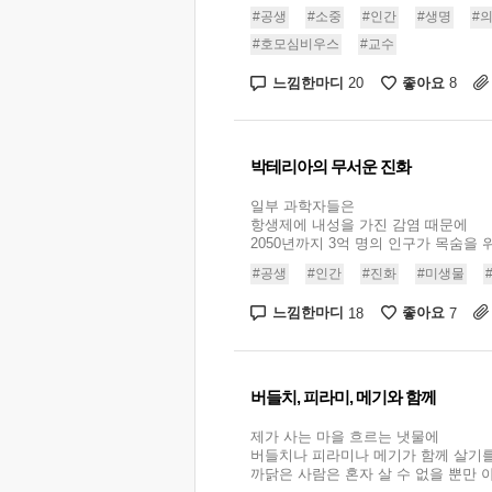
#공생
#소중
#인간
#생명
#
#호모심비우스
#교수
느낌한마디
좋아요
20
8
박테리아의 무서운 진화
일부 과학자들은
항생제에 내성을 가진 감염 때문에
2050년까지 3억 명의 인구가 목숨을 위
#공생
#인간
#진화
#미생물
느낌한마디
좋아요
18
7
버들치, 피라미, 메기와 함께
제가 사는 마을 흐르는 냇물에
버들치나 피라미나 메기가 함께 살기
까닭은 사람은 혼자 살 수 없을 뿐만 아니