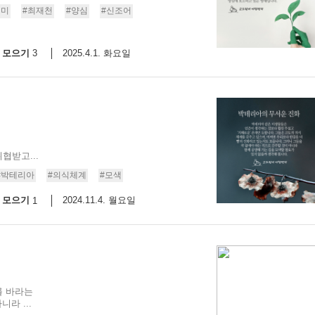
의미
#최재천
#양심
#신조어
9/
모으기
2025.4.1. 화요일
3
스
10
크
10
1
협받고...
10
#박테리아
#의식체계
#모색
모으기
2024.11.4. 월요일
1
11
크
12
를 바라는
라 ...