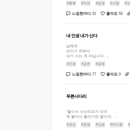
#행복
#자연
#공생
#사람
#
느낌한마디
좋아요
32
50
내 인생 내가 산다
남에게
보이기 위해서
내가 사는 게 아닙니다. ...
#인생
#공존
#공생
느낌한마디
좋아요
77
0
푸른사다리
“둘이서 사다리파가 되어
꼭 붙어서 올라가란 말이야. ...
#공감
#공생
#상생
#따스함