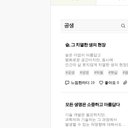
숲, 그 치열한 생의 현장
숲은 더없이 아름답고
평화로운 공간이지만, 동시에
인간의 삶 못지않게 치열한 생의 현장입니
#공생
#생명
#탁월
#햇살
#
느낌한마디
좋아요
19
9
모든 생명은 소중하고 아름답다
기술 개발은 필요하지만,
과학자와 기술자는 그 과정에서
발생할 수 있는 악영향에 대해서도...