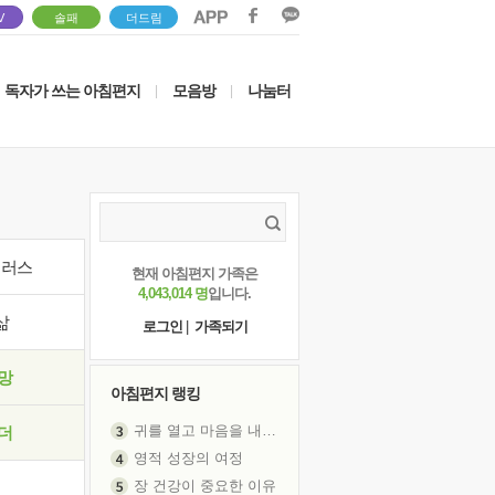
V
솔패
더드림
독자가 쓰는 아침편지
모음방
나눔터
|
|
이러스
현재 아침편지 가족은
4,043,014 명
입니다.
삶
로그인
|
가족되기
망
아침편지 랭킹
귀를 열고 마음을 내어주고
더
영적 성장의 여정
장 건강이 중요한 이유