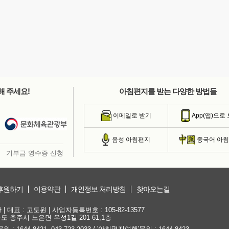
해 주세요!
아침편지를 받는 다양한 방법들
이메일로 받기
App(앱)으로
음성 아침편지
중국어 아
기부금 영수증 신청
후원하기
이용약관
개인정보 처리방침
찾아오는길
대표 : 고도원 | 사업자등록번호 : 105-82-13577
청북도 충주시 노은면 우성1길 201-61,1층
문의 :
,
/ '아침편지여행'문의 :