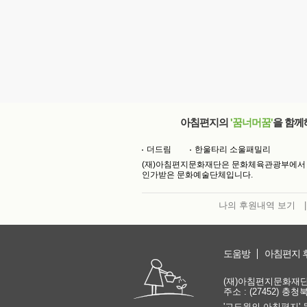
아침편지의
'꿈너머꿈'
을 함께
더드림
한울타리 소울패밀리
(재)아침편지문화재단은 문화체육관광부에서
인가받은 문화예술단체입니다.
나의 후원내역 보기
|
도움방
아침편지 
(재)아침편지문화재단 | 
주소 : (27452) 충
'고도원의 아침편지' 