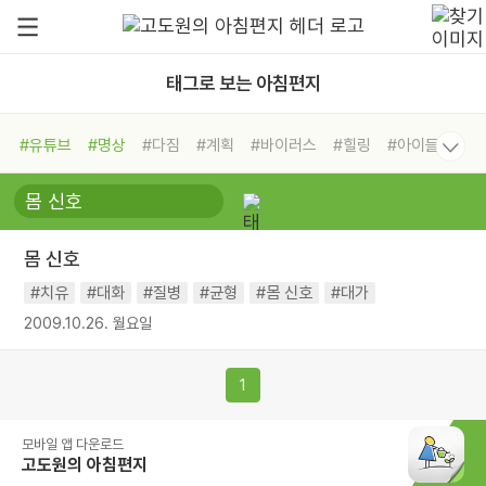
태그로 보는 아침편지
#유튜브
#명상
#다짐
#계획
#바이러스
#힐링
#아이들
#비전캠프
#독서캠프
#삶
#경험
#사람
#도움
#선택
#희망
#나눔
#친구
#링컨학교
#극복
#리더
#위기
몸 신호
#독서
#건강
#면역력
#치유
#대화
#질병
#균형
#몸 신호
#대가
2009.10.26. 월요일
1
모바일 앱 다운로드
고도원의 아침편지