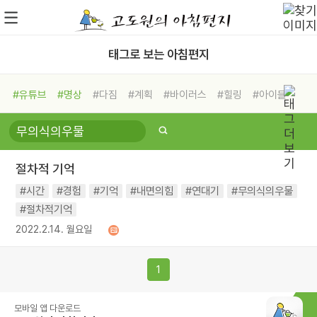
태그로 보는 아침편지
#유튜브
#명상
#다짐
#계획
#바이러스
#힐링
#아이들
#비전캠프
#독서캠프
#삶
#경험
#사람
#도움
#선택
#희망
#나눔
#친구
#링컨학교
#극복
#리더
#위기
절차적 기억
#독서
#건강
#면역력
#시간
#경험
#기억
#내면의힘
#연대기
#무의식의우물
#절차적기억
2022.2.14. 월요일
1
모바일 앱 다운로드