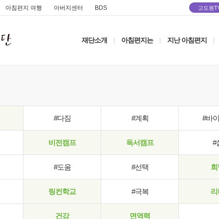
아침편지 여행
아버지센터
BDS
고도원T
재단소개
아침편지는
지난 아침편지
|
|
|
#다짐
#계획
#바
비전캠프
독서캠프
#
#도움
#선택
희
링컨학교
#극복
리
건강
면역력