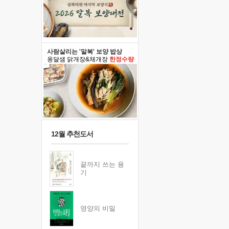
사람살리는 '말복' 보양 밥상
옹달샘 닭개장&채개장
한정수량
12월 추천도서
끝까지 쓰는 용
기
영양의 비밀