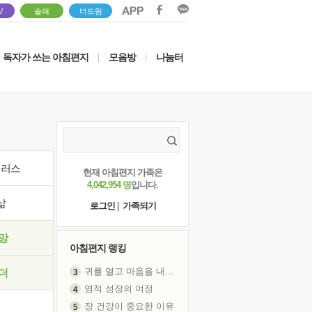
V
솔패
더드림
독자가 쓰는 아침편지
모음방
나눔터
|
|
이러스
현재 아침편지 가족은
4,042,954 명
입니다.
삶
로그인
|
가족되기
망
아침편지 랭킹
귀를 열고 마음을 내어주고
더
영적 성장의 여정
장 건강이 중요한 이유