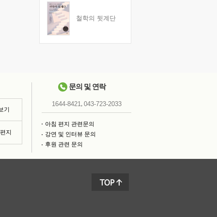
철학의 뒷계단
문의 및 연락
,
1644-8421
043-723-2033
 보기
아침 편지 관련문의
침편지
강연 및 인터뷰 문의
후원 관련 문의