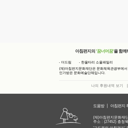
아침편지의
'꿈너머꿈'
을 함께
더드림
한울타리 소울패밀리
(재)아침편지문화재단은 문화체육관광부에서
인가받은 문화예술단체입니다.
나의 후원내역 보기
|
도움방
아침편지 
(재)아침편지문화재단 | 
주소 : (27452) 충
'고도원의 아침편지' 