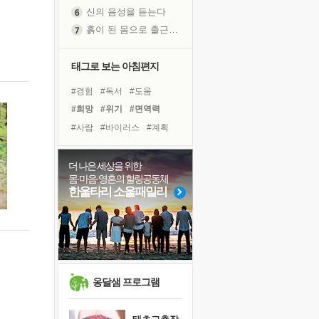
신의 음성을 듣는다
흙이 된 몸으로 출근하는 여자
극과 극의 양 끝단
내가 '나다움'을 찾는 길
태그로 보는 아침편지
피해 갈 수 없는 사건들
#경험
#독서
#도움
처음 손을 잡았던 날
#희망
#위기
#면역력
꿈이 실제가 되는 것
#사람
#바이러스
#계획
'말 타는 법'을 먼저
#비전캠프
#유튜브
아픈 아버지를 위한 공간 설계
#다짐
#나눔
#링컨학교
더 나은 세상을 위한
졸업식 사진을 보며
몸·마음·영혼의 힐링공동체
#극복
#친구
#리더
#삶
극심한 변비, 어깨결림, 수면 장애
한울타리 소울패밀리
#명상
#독서캠프
보고 싶은 어머니
#아이들
#선택
#건강
마음이 멈춰 버린 곳
#힐링
유년 시절의 부산 영도 바다
못된 꼰대들
희망이란
옹달샘 프로그램
'모른다'는 것