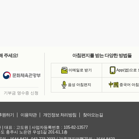
해 주세요!
아침편지를 받는 다양한 방법들
이메일로 받기
App(앱)으로
음성 아침편지
중국어 아
기부금 영수증 신청
후원하기
이용약관
개인정보 처리방침
찾아오는길
대표 : 고도원 | 사업자등록번호 : 105-82-13577
청북도 충주시 노은면 우성1길 201-61,1층
문의 :
,
/ '아침편지여행'문의 :