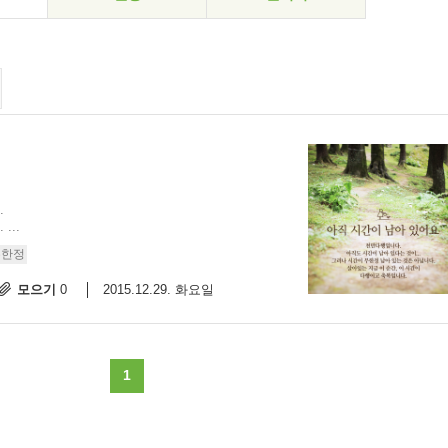
.
..
무한정
모으기
2015.12.29. 화요일
0
1