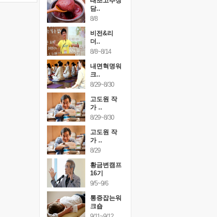
하루명상
태초고추장
하루명상
50..
담..
[250..
19
8/8
9/19
행복한가족
비전&리
행복한가
여행
더..
여행
24~9/26
8/8~8/14
9/24~9/26
건강명상법
내면혁명워
건강명상
..
크..
스..
/9~10/10
8/29~8/30
10/9~10/10
내면혁명워
고도원 작
내면혁명
..
가 ..
크..
/17~10/18
8/29~8/30
10/17~10/18
황금변캠프
고도원 작
황금변캠
7기
가 ..
17기
/30~10/31
8/29
10/30~10/31
통증잡는워
황금변캠프
통증잡는
크숍
16기
크숍
/7~11/8
9/5~9/6
11/7~11/8
내면혁명워
통증잡는워
내면혁명
..
크숍
크..
/12~12/13
9/11~9/12
12/12~12/13