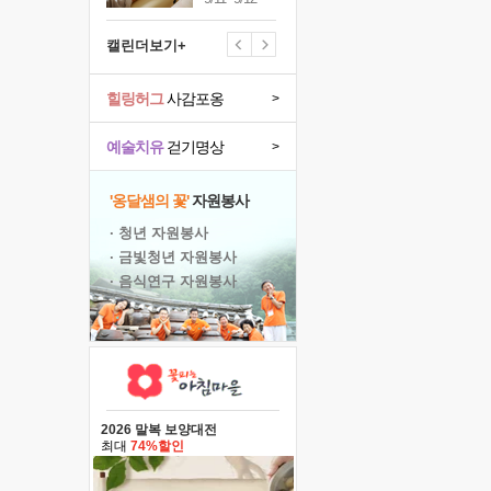
캘린더보기+
힐링허그
사감포옹
>
예술치유
걷기명상
>
'옹달샘의 꽃'
자원봉사
· 청년 자원봉사
· 금빛청년 자원봉사
· 음식연구 자원봉사
2026 말복 보양대전
최대
74%할인