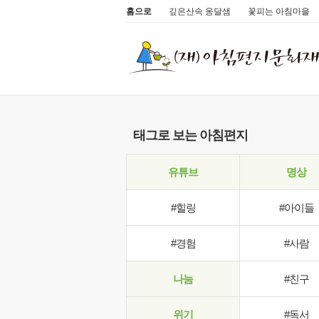
홈으로
깊은산속 옹달샘
꽃피는 아침마을
태그로 보는 아침편지
유튜브
명상
#힐링
#아이들
#경험
#사람
나눔
#친구
위기
#독서