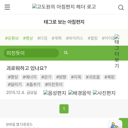
태그로 보는 아침편지
#유튜브
#명상
#다짐
#계획
#바이러스
#힐링
#아이들
#비전캠프
#독서캠프
#삶
#경험
#사람
#도움
#선택
#희망
#나눔
#친구
#링컨학교
#극복
#리더
#위기
괴로워하고 있나요?
#독서
#건강
#면역력
#명상
#에너지
#걷기
#방향
#지옥
#괴로움
#욕망
#달리기
#춤추기
#미친듯이
2015.12.4. 금요일
1
모바일 앱 다운로드