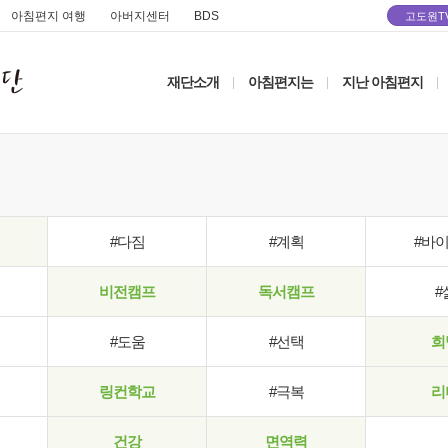
아침편지 여행
아버지센터
BDS
고도원T
재단소개
아침편지는
지난 아침편지
|
|
|
#다짐
#계획
#바
비전캠프
독서캠프
#
#도움
#선택
희
링컨학교
#극복
리
건강
면역력