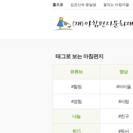
홈으로
깊은산속 옹달샘
꽃피는 아침마을
태그로 보는 아침편지
유튜브
명상
#힐링
#아이들
#경험
#사람
나눔
#친구
위기
#독서