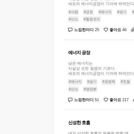
세포의 에너지공장이 기아에 허덕인다. .
#사랑
#긍정
#에너지
#생기
#산소
#힐링코드
느낌한마디
좋아요
25
46
에너지 공장
낮은 에너지는
사실상 모든 질병의 기초다.
세포의 에너지공장이 기아에 허덕인다. .
#에너지
#생기
#생명력
#친절
#산소
#영양분
느낌한마디
좋아요
51
217
신성한 호흡
내가 신성한 호흡의 등불을 밝힐 때