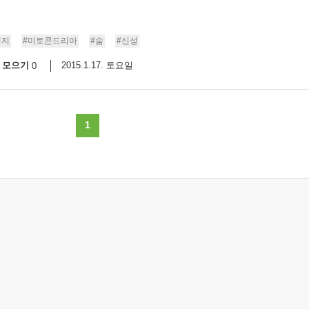
너지
#미토콘드리아
#숨
#신성
모으기
2015.1.17. 토요일
0
1