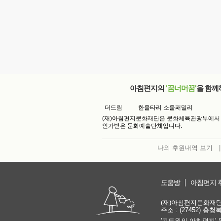
아침편지의
'꿈너머꿈'
을 함께
더드림
한울타리 소울패밀리
(재)아침편지문화재단은 문화체육관광부에서
인가받은 문화예술단체입니다.
나의 후원내역 보기
|
도움방
아침편지 
(재)아침편지문화재단 | 
주소 : (27452) 충
'고도원의 아침편지' 