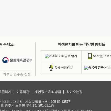
해 주세요!
아침편지를 받는 다양한 방법들
이메일로 받기
App(앱)으로
중국어 
음성 아침편지
기부금 영수증 신청
후원하기
이용약관
개인정보 처리방침
찾아오는길
대표 : 고도원 | 사업자등록번호 : 105-82-13577
청북도 충주시 노은면 우성1길 201-61,1층
문의 :
,
/ '아침편지여행'문의 :