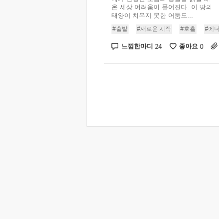
온 세상 어려움이 풀어진다. 이 땅의
태양이 치우지 못한 어둠도...
#출발
#새로운 시작
#호흡
#에
느낌한마디
좋아요
24
0