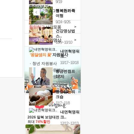
9/19
캘린더보기+
행복한가족
여행
9/24~9/26
힐링허그
사감포옹
>
건강명상법
스..
예술치유
걷기명상
>
10/9~10/10
내면혁명워
'옹달샘의 꽃'
자원봉사
크..
10/17~10/18
· 청년 자원봉사
· 금빛청년 자원봉사
황금변캠프
17기
· 음식연구 자원봉사
10/30~10/31
통증잡는워
크숍
11/7~11/8
내면혁명워
크..
2026 말복 보양대전
최대
74%할인
12/12~12/13