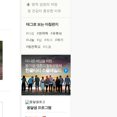
영적 성장의 여정
장 건강이 중요한 이유
신의 음성을 듣는다
흙이 된 몸으로 출근하는 여자
태그로 보는 아침편지
극과 극의 양 끝단
#다짐
#면역력
#유튜브
내가 '나다움'을 찾는 길
#나눔
#삶
#독서
#위기
피해 갈 수 없는 사건들
#링컨학교
#도움
처음 손을 잡았던 날
#바이러스
#친구
#극복
꿈이 실제가 되는 것
#사람
#명상
#건강
더 나은 세상을 위한
'말 타는 법'을 먼저
몸·마음·영혼의 힐링공동체
#경험
#아이들
#희망
졸업식 사진을 보며
한울타리 소울패밀리
#독서캠프
#힐링
#리더
극심한 변비, 어깨결림, 수면 장애
#비전캠프
#계획
#선택
아픈 아버지를 위한 공간 설계
슬럼프
보고 싶은 어머니
유년 시절의 부산 영도 바다
옹달샘 프로그램
못된 꼰대들