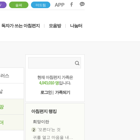
V
솔패
더드림
독자가 쓰는 아침편지
모음방
나눔터
|
|
이러스
현재 아침편지 가족은
4,043,010 명
입니다.
삶
로그인
|
가족되기
망
아침편지 랭킹
희망이란
더
'모른다'는 것
귀를 열고 마음을 내어주고