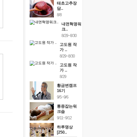
태초고추장
담..
8/8
내면혁명워
크..
8/29~8/30
고도원 작
가 ..
8/29~8/30
고도원 작
가 ..
8/29
황금변캠프
16기
9/5~9/6
통증잡는워
크숍
9/11~9/12
하루명상
[250..