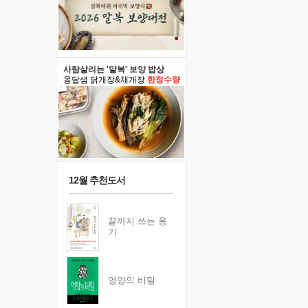
사람살리는 '말복' 보양 밥상
옹달샘 닭개장&채개장
한정수량
12월 추천도서
끝까지 쓰는 용
기
영양의 비밀