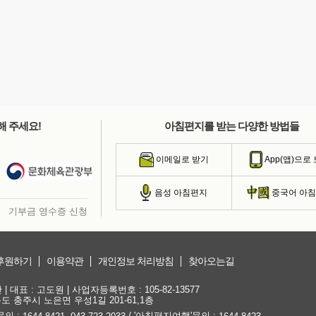
해 주세요!
아침편지를 받는 다양한 방법들
이메일로 받기
App(앱)으로
음성 아침편지
중국어 아
기부금 영수증 신청
후원하기
이용약관
개인정보 처리방침
찾아오는길
대표 : 고도원 | 사업자등록번호 : 105-82-13577
청북도 충주시 노은면 우성1길 201-61,1층
문의 :
,
/ '아침편지여행'문의 :