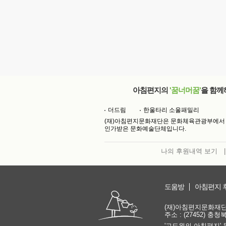
아침편지의
'꿈너머꿈'
을 함께
더드림
한울타리 소울패밀리
(재)아침편지문화재단은 문화체육관광부에서
인가받은 문화예술단체입니다.
나의 후원내역 보기
|
도움방
아침편지 
(재)아침편지문화재단 | 
주소 : (27452) 충
'고도원의 아침편지' 