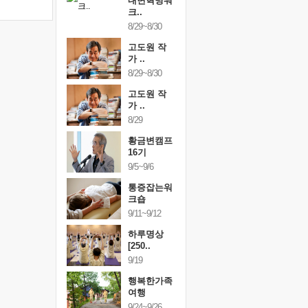
건강명상법
내면혁명워
건강명상
..
크..
스..
/9~10/10
8/29~8/30
10/9~10/10
내면혁명워
고도원 작
내면혁명
..
가 ..
크..
/17~10/18
8/29~8/30
10/17~10/18
황금변캠프
고도원 작
황금변캠
7기
가 ..
17기
/30~10/31
8/29
10/30~10/31
통증잡는워
황금변캠프
통증잡는
크숍
16기
크숍
/7~11/8
9/5~9/6
11/7~11/8
내면혁명워
통증잡는워
내면혁명
..
크숍
크..
/12~12/13
9/11~9/12
12/12~12/13
하루명상
[250..
9/19
행복한가족
여행
9/24~9/26