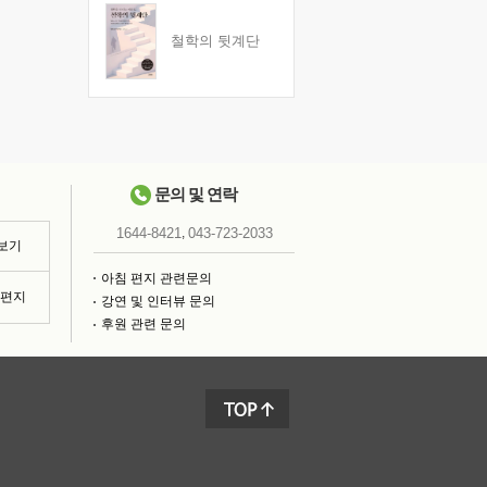
철학의 뒷계단
문의 및 연락
,
1644-8421
043-723-2033
 보기
아침 편지 관련문의
침편지
강연 및 인터뷰 문의
후원 관련 문의