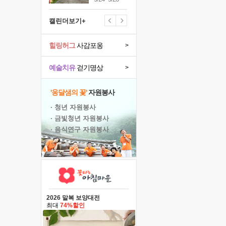
캘린더보기+
힐링허그
사감포옹
>
예술치유
걷기명상
>
'옹달샘의 꽃'
자원봉사
· 청년 자원봉사
· 금빛청년 자원봉사
· 음식연구 자원봉사
2026 말복 보양대전
최대
74%할인