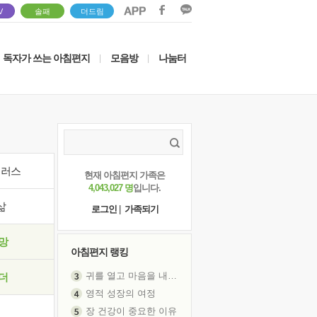
V
솔패
더드림
독자가 쓰는 아침편지
모음방
나눔터
|
|
이러스
현재 아침편지 가족은
4,043,027 명
입니다.
삶
로그인
|
가족되기
망
아침편지 랭킹
귀를 열고 마음을 내어주고
더
영적 성장의 여정
장 건강이 중요한 이유