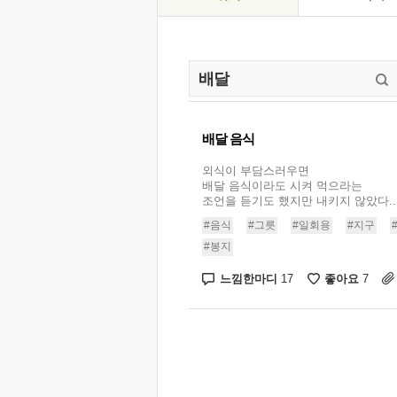
배달 음식
외식이 부담스러우면
배달 음식이라도 시켜 먹으라는
조언을 듣기도 했지만 내키지 않았다...
#음식
#그릇
#일회용
#지구
#봉지
느낌한마디
좋아요
17
7