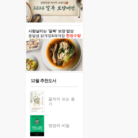
사람살리는 '말복' 보양 밥상
옹달샘 닭개장&채개장
한정수량
12월 추천도서
끝까지 쓰는 용
기
영양의 비밀