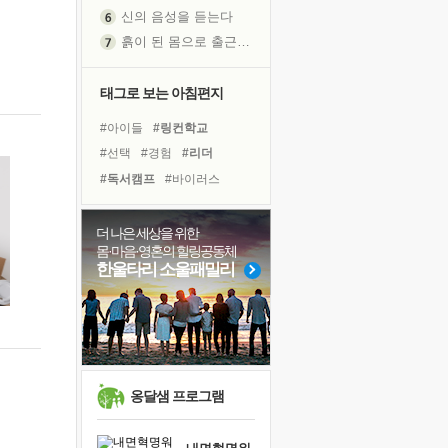
신의 음성을 듣는다
흙이 된 몸으로 출근하는 여자
극과 극의 양 끝단
내가 '나다움'을 찾는 길
태그로 보는 아침편지
피해 갈 수 없는 사건들
#아이들
#링컨학교
처음 손을 잡았던 날
#선택
#경험
#리더
꿈이 실제가 되는 것
#독서캠프
#바이러스
'말 타는 법'을 먼저
#독서
#사람
#극복
졸업식 사진을 보며
#힐링
#건강
#위기
#삶
더 나은 세상을 위한
극심한 변비, 어깨결림, 수면 장애
몸·마음·영혼의 힐링공동체
#친구
#다짐
#명상
아픈 아버지를 위한 공간 설계
한울타리 소울패밀리
#계획
#나눔
#희망
슬럼프
#유튜브
#도움
보고 싶은 어머니
#비전캠프
#면역력
유년 시절의 부산 영도 바다
못된 꼰대들
희망이란
옹달샘 프로그램
'모른다'는 것