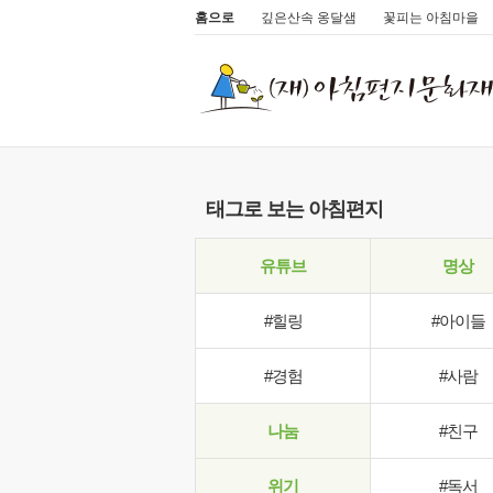
홈으로
깊은산속 옹달샘
꽃피는 아침마을
태그로 보는 아침편지
유튜브
명상
#힐링
#아이들
#경험
#사람
나눔
#친구
위기
#독서