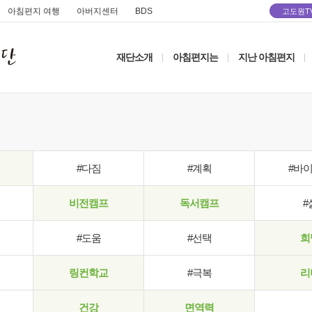
아침편지 여행
아버지센터
BDS
고도원T
재단소개
아침편지는
지난 아침편지
|
|
|
#다짐
#계획
#바
비전캠프
독서캠프
#
#도움
#선택
희
링컨학교
#극복
리
건강
면역력