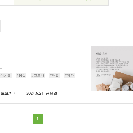
.
#식생활
#몸살
#코로나
#배달
#여파
모으기
2024.5.24. 금요일
4
1