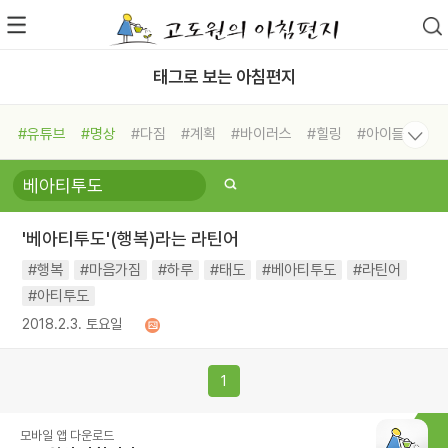
태그로 보는 아침편지
#유튜브
#명상
#다짐
#계획
#바이러스
#힐링
#아이들
#비전캠프
#독서캠프
#삶
#경험
#사람
#도움
#선택
#희망
#나눔
#친구
#링컨학교
#극복
#리더
#위기
'베아티투도'(행복)라는 라틴어
#독서
#건강
#면역력
#행복
#마음가짐
#하루
#태도
#베아티투도
#라틴어
#아티투도
2018.2.3. 토요일
1
모바일 앱 다운로드