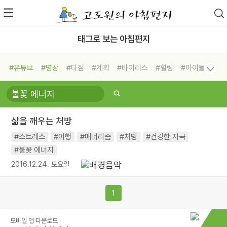
태그로 보는 아침편지
#유튜브
#명상
#다짐
#계획
#바이러스
#힐링
#아이들
#비전캠프
#독서캠프
#삶
#경험
#사람
#도움
#선택
#희망
#나눔
#친구
#링컨학교
#극복
#리더
#위기
삶을 깨우는 처방
#독서
#건강
#면역력
#스트레스
#여행
#매너리즘
#처방
#건강한 자극
#불꽃 에너지
2016.12.24. 토요일
1
모바일 앱 다운로드