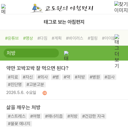
태그로 보는 아침편지
#유튜브
#명상
#다짐
#계획
#바이러스
#힐링
#아이들
#비전캠프
#독서캠프
#삶
#경험
#사람
#도움
#선택
#희망
#나눔
#친구
#링컨학교
#극복
#리더
#위기
약만 꼬박꼬박 잘 먹으면 된다?
#독서
#건강
#면역력
#치료
#자신
#의사
#병
#약
#처방
#병원
#검사
#진단명
#고분고분
2026.5.6. 수요일
삶을 깨우는 처방
#스트레스
#여행
#매너리즘
#처방
#건강한 자극
#불꽃 에너지