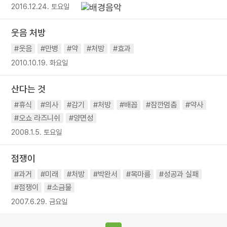
2016.12.24. 토요일
웃음 처방
#웃음
#만병
#약
#처방
#효과
2010.10.19. 화요일
산다는 것
#휴식
#의사
#감기
#처방
#배꼽
#잠깐멈춤
#약사
#오쇼 라즈니쉬
#양면성
2008.1.5. 토요일
점쟁이
#과거
#미래
#처방
#박완서
#목마름
#성공과 실패
#점쟁이
#소금물
2007.6.29. 금요일