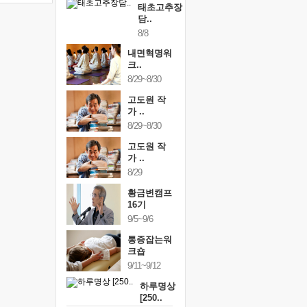
태초고추장
담..
8/8
내면혁명워
크..
8/29~8/30
고도원 작
가 ..
8/29~8/30
고도원 작
가 ..
8/29
황금변캠프
16기
9/5~9/6
통증잡는워
크숍
9/11~9/12
하루명상
[250..