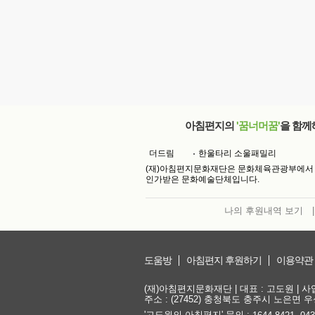
아침편지의
'꿈너머꿈'
을 함께
더드림
한울타리 소울패밀리
(재)아침편지문화재단은 문화체육관광부에서
인가받은 문화예술단체입니다.
나의 후원내역 보기
|
도움방
아침편지 후원하기
이용약관
(재)아침편지문화재단 | 대표 : 고도원 | 사업자
주소 : (27452) 충청북도 충주시 노은면 우성
'고도원의 아침편지' 문의 :
,