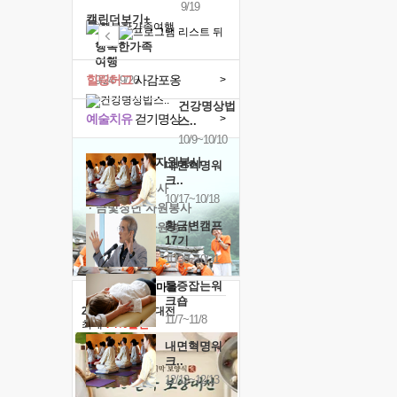
9/19
캘린더보기+
행복한가족
여행
힐링허그
사감포옹
>
9/24~9/26
건강명상법
예술치유
걷기명상
>
스..
10/9~10/10
'옹달샘의 꽃'
자원봉사
내면혁명워
크..
· 청년 자원봉사
10/17~10/18
· 금빛청년 자원봉사
황금변캠프
· 음식연구 자원봉사
17기
10/30~10/31
통증잡는워
크숍
2026 말복 보양대전
11/7~11/8
최대
74%할인
내면혁명워
크..
12/12~12/13