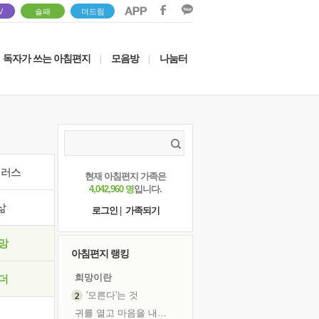
V
솔패
더드림
독자가 쓰는 아침편지
모음방
나눔터
|
|
이러스
현재 아침편지 가족은
4,042,960 명
입니다.
삶
로그인
|
가족되기
망
아침편지 랭킹
희망이란
더
'모른다'는 것
귀를 열고 마음을 내어주고