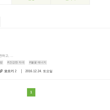
고, ...
처방
#건강한 자극
#불꽃 에너지
모으기
2016.12.24. 토요일
2
1