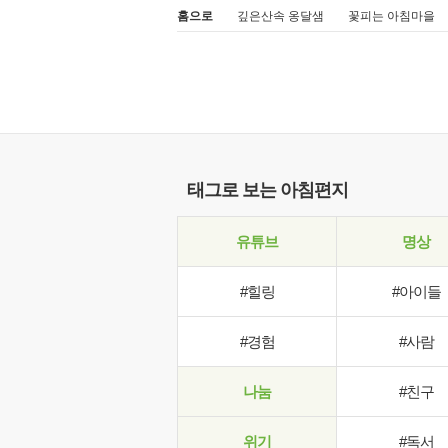
홈으로
깊은산속 옹달샘
꽃피는 아침마을
태그로 보는 아침편지
유튜브
명상
#힐링
#아이들
#경험
#사람
나눔
#친구
위기
#독서