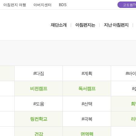
아침편지 여행
아버지센터
BDS
고도원T
재단소개
아침편지는
지난 아침편지
|
|
|
#다짐
#계획
#바
비전캠프
독서캠프
#
#도움
#선택
희
링컨학교
#극복
리
건강
면역력