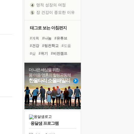
영적 성장의 여정
장 건강이 중요한 이유
신의 음성을 듣는다
흙이 된 몸으로 출근하는 여자
태그로 보는 아침편지
극과 극의 양 끝단
#계획
#나눔
#유튜브
내가 '나다움'을 찾는 길
#건강
#링컨학교
#도움
피해 갈 수 없는 사건들
#삶
#위기
#비전캠프
처음 손을 잡았던 날
#극복
#힐링
#독서캠프
꿈이 실제가 되는 것
#사람
#리더
#면역력
더 나은 세상을 위한
'말 타는 법'을 먼저
몸·마음·영혼의 힐링공동체
#바이러스
#아이들
아픈 아버지를 위한 공간 설계
한울타리 소울패밀리
#다짐
#독서
#명상
졸업식 사진을 보며
#경험
#희망
#친구
극심한 변비, 어깨결림, 수면 장애
#선택
보고 싶은 어머니
마음이 멈춰 버린 곳
유년 시절의 부산 영도 바다
옹달샘 프로그램
못된 꼰대들