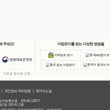
해 주세요!
아침편지를 받는 다양한 방법들
App(앱)으로
이메일로 받기
음성 아침편지
중국어 
기부금 영수증 신청
개인정보 처리방침
찾아오는길
등록번호 : 105-82-13577
1길 201-61,1층
/ '아침편지여행'문의 :