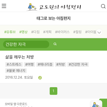
태그로 보는 아침편지
#유튜브
#명상
#다짐
#계획
#바이러스
#힐링
#아이들
#비전캠프
#독서캠프
#삶
#경험
#사람
#도움
#선택
#희망
#나눔
#친구
#링컨학교
#극복
#리더
#위기
삶을 깨우는 처방
#독서
#건강
#면역력
#스트레스
#여행
#매너리즘
#처방
#건강한 자극
#불꽃 에너지
2016.12.24. 토요일
1
모바일 앱 다운로드