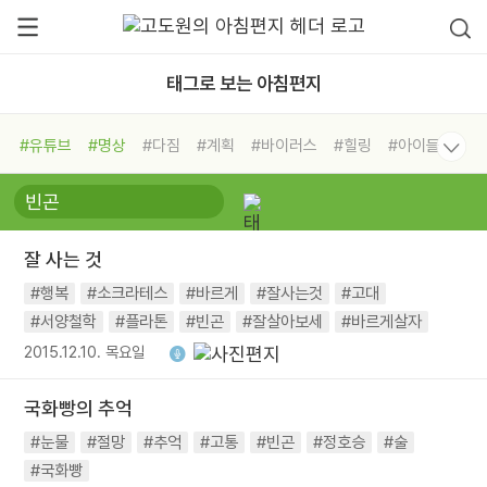
태그로 보는 아침편지
#유튜브
#명상
#다짐
#계획
#바이러스
#힐링
#아이들
#비전캠프
#독서캠프
#삶
#경험
#사람
#도움
#선택
#희망
#나눔
#친구
#링컨학교
#극복
#리더
#위기
잘 사는 것
#독서
#건강
#면역력
#행복
#소크라테스
#바르게
#잘사는것
#고대
#서양철학
#플라톤
#빈곤
#잘살아보세
#바르게살자
2015.12.10. 목요일
국화빵의 추억
#눈물
#절망
#추억
#고통
#빈곤
#정호승
#술
#국화빵