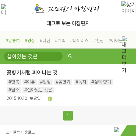
태그로 보는 아침편지
#유튜브
#명상
#다짐
#계획
#바이러스
#힐링
#아이들
#비전캠프
#독서캠프
#삶
#경험
#사람
#도움
#선택
#희망
#나눔
#친구
#링컨학교
#극복
#리더
#위기
꽃향기처럼 피어나는 것
#독서
#건강
#면역력
#행복
#여유
#법정
#꽃향기
#녹차
#삶의 향기
#담소
#살아있는 것은
2015.10.10. 토요일
1
모바일 앱 다운로드