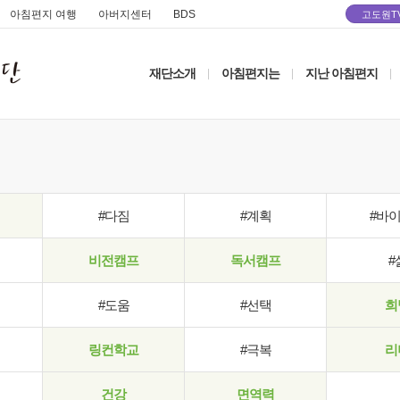
아침편지 여행
아버지센터
BDS
고도원T
재단소개
아침편지는
지난 아침편지
|
|
|
#다짐
#계획
#바
비전캠프
독서캠프
#
#도움
#선택
희
링컨학교
#극복
리
건강
면역력