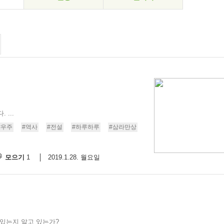
...
#우주
#역사
#전설
#하루하루
#삼라만상
모으기
2019.1.28. 월요일
1
 있는지 알고 있는가?