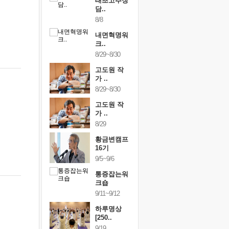
행복한가족
태초고추장
행복한가
여행
담..
여행
24~9/26
8/8
9/24~9/26
건강명상법
내면혁명워
건강명상
..
크..
스..
/9~10/10
8/29~8/30
10/9~10/10
내면혁명워
고도원 작
내면혁명
..
가 ..
크..
/17~10/18
8/29~8/30
10/17~10/18
황금변캠프
고도원 작
황금변캠
7기
가 ..
17기
/30~10/31
8/29
10/30~10/31
통증잡는워
황금변캠프
통증잡는
크숍
16기
크숍
/7~11/8
9/5~9/6
11/7~11/8
내면혁명워
통증잡는워
내면혁명
..
크숍
크..
/12~12/13
9/11~9/12
12/12~12/13
하루명상
[250..
9/19