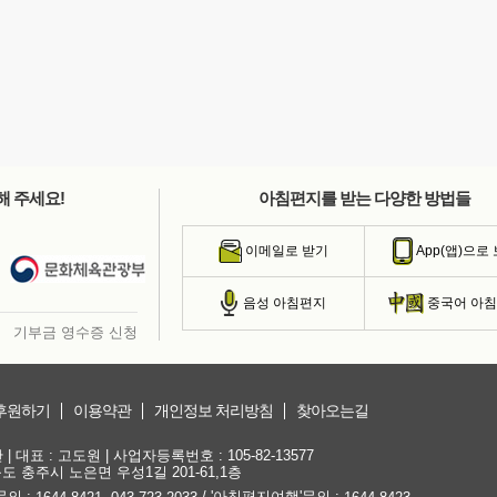
해 주세요!
아침편지를 받는 다양한 방법들
이메일로 받기
App(앱)으로
음성 아침편지
중국어 아
기부금 영수증 신청
후원하기
이용약관
개인정보 처리방침
찾아오는길
대표 : 고도원 | 사업자등록번호 : 105-82-13577
청북도 충주시 노은면 우성1길 201-61,1층
문의 :
,
/ '아침편지여행'문의 :