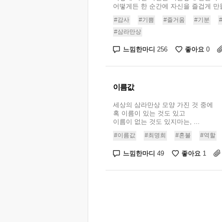
어떻게든 한 순간에 자신을 즐겁게 만들 
#감사
#기쁨
#즐거움
#기분
#삼라만상
느낌한마디
좋아요
256
0
이름값
세상의 삼라만상 모양 가진 것 중에
혹 이름이 있는 것도 있고
이름이 없는 것도 있지마는, ...
#이름값
#최명희
#혼불
#역할
느낌한마디
좋아요
49
1