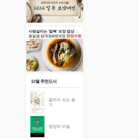
사람살리는 '말복' 보양 밥상
옹달샘 닭개장&채개장
한정수량
12월 추천도서
끝까지 쓰는 용
기
영양의 비밀