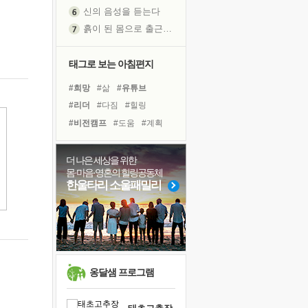
신의 음성을 듣는다
흙이 된 몸으로 출근하는 여자
극과 극의 양 끝단
내가 '나다움'을 찾는 길
태그로 보는 아침편지
피해 갈 수 없는 사건들
#희망
#삶
#유튜브
처음 손을 잡았던 날
#리더
#다짐
#힐링
꿈이 실제가 되는 것
#비전캠프
#도움
#계획
'말 타는 법'을 먼저
#극복
#아이들
#위기
졸업식 사진을 보며
#경험
#건강
#사람
더 나은 세상을 위한
아픈 아버지를 위한 공간 설계
몸·마음·영혼의 힐링공동체
#면역력
#명상
극심한 변비, 어깨결림, 수면 장애
한울타리 소울패밀리
#독서캠프
#선택
보고 싶은 어머니
#링컨학교
#독서
유년 시절의 부산 영도 바다
#바이러스
#친구
#나눔
못된 꼰대들
거울 속의 나
희망이란
옹달샘 프로그램
'모른다'는 것