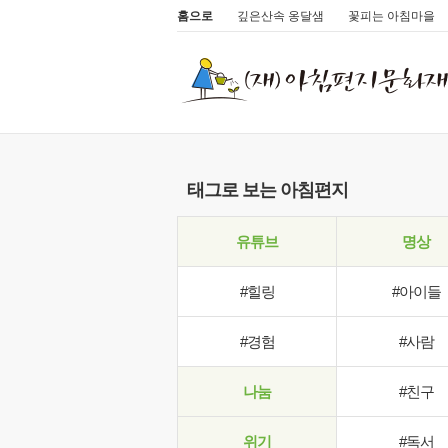
홈으로
깊은산속 옹달샘
꽃피는 아침마을
태그로 보는 아침편지
유튜브
명상
#힐링
#아이들
#경험
#사람
나눔
#친구
위기
#독서