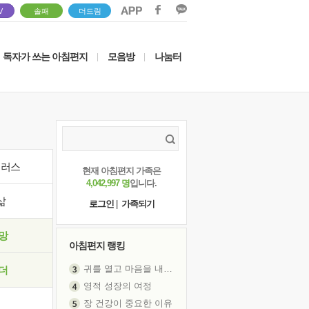
V
솔패
더드림
독자가 쓰는 아침편지
모음방
나눔터
|
|
이러스
현재 아침편지 가족은
4,042,997 명
입니다.
삶
로그인
|
가족되기
망
아침편지 랭킹
귀를 열고 마음을 내어주고
더
영적 성장의 여정
장 건강이 중요한 이유