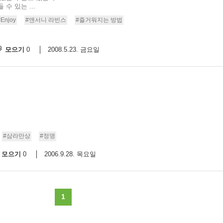
수 있는 ...
9/
#Enjoy
#앤서니 라빈스
#즐거워지는 방법
스
모으기
2008.5.23. 금요일
0
10
크
10
1
10
#삼라만상
#정명
모으기
2006.9.28. 목요일
0
11
크
12
1