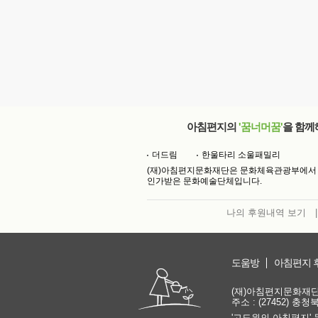
아침편지의
'꿈너머꿈'
을 함께
더드림
한울타리 소울패밀리
(재)아침편지문화재단은 문화체육관광부에서
인가받은 문화예술단체입니다.
나의 후원내역 보기
|
도움방
아침편지 
(재)아침편지문화재단 | 
주소 : (27452) 충
'고도원의 아침편지' 