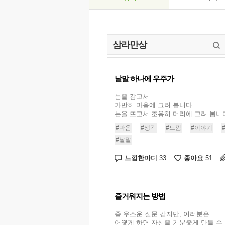
낱말 하나에 우주가
눈을 감고서
가만히 마음에 그려 봅니다.
눈을 뜨고서 조용히 머리에 그려 봅니다. 
#마음
#생각
#느낌
#이야기
#낱말
느낌한마디
좋아요
33
51
즐거워지는 방법
좀 우스운 질문 같지만, 여러분은
어떻게 하면 자신을 기분좋게 만들 수