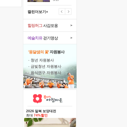
캘린더보기+
힐링허그
사감포옹
>
예술치유
걷기명상
>
'옹달샘의 꽃'
자원봉사
· 청년 자원봉사
· 금빛청년 자원봉사
· 음식연구 자원봉사
2026 말복 보양대전
최대
74%할인