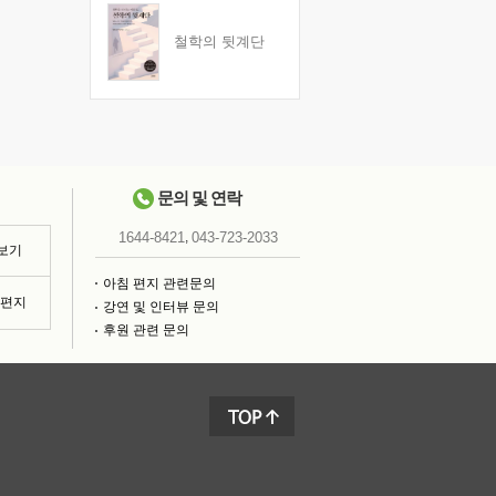
철학의 뒷계단
문의 및 연락
,
1644-8421
043-723-2033
 보기
아침 편지 관련문의
침편지
강연 및 인터뷰 문의
후원 관련 문의