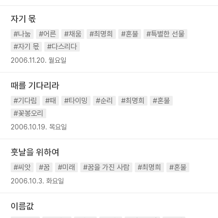
자기 몫
#나눔
#어른
#채움
#최명희
#혼불
#특별한 선물
#자기 몫
#다스리다
2006.11.20. 월요일
때를 기다리라
#기다림
#때
#타이밍
#순리
#최명희
#혼불
#꽃봉오리
2006.10.19. 목요일
훗날을 위하여
#씨앗
#꿈
#미래
#꿈을 가진 사람
#최명희
#혼불
2006.10.3. 화요일
이름값