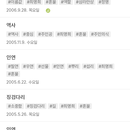
#이름값
#최명희
#혼불
#역할
#삼라만상
#정명
2006.9.28. 목요일
역사
#역사
#중심
#주인공
#최명희
#혼불
#주인의식
2005.11.9. 수요일
인연
#필연
#우연
#선물
#인연
#뿌리
#섭리
#최명희
#혼불
2005.6.22. 수요일
징검다리
#소중함
#징검다리
#길
#최명희
#혼불
2005.5.26. 목요일
인연