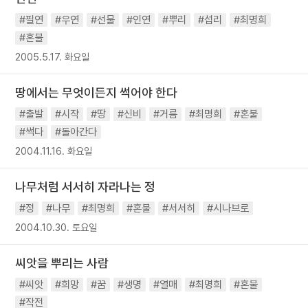
#필연
#우연
#선물
#인연
#뿌리
#섭리
#최명희
#혼불
2005.5.17. 화요일
땅에서는 무엇이든지 썩어야 한다
#출발
#시작
#땅
#신비
#거름
#최명희
#혼불
#썩다
#돌아간다
2004.11.16. 화요일
나무처럼 서서히 자라나는 정
#정
#나무
#최명희
#혼불
#서서히
#시나브로
2004.10.30. 토요일
씨앗을 뿌리는 사람
#씨앗
#희망
#꿈
#생명
#열매
#최명희
#혼불
#작전