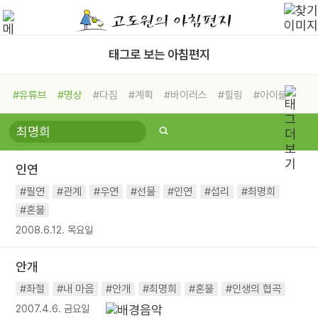
태그로 보는 아침편지
#유튜브
#명상
#다짐
#계획
#바이러스
#힐링
#아이들
#비전캠프
#독서캠프
#삶
#경험
#사람
#도움
#선택
#희망
#나눔
#친구
#링컨학교
#극복
#리더
#위기
인연
#독서
#건강
#면역력
#필연
#관계
#우연
#선물
#인연
#섭리
#최명희
#혼불
2008.6.12. 목요일
안개
#좌절
#내 마음
#안개
#최명희
#혼불
#인생의 협곡
2007.4.6. 금요일