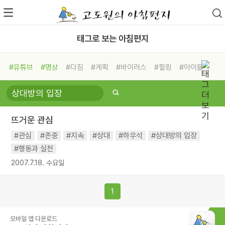
태그로 보는 아침편지
#유튜브
#명상
#다짐
#계획
#바이러스
#힐링
#아이들
#비전캠프
#독서캠프
#삶
#경험
#사람
#도움
#선택
#희망
#나눔
#친구
#링컨학교
#극복
#리더
#위기
뜨거운 관심
#독서
#건강
#면역력
#관심
#존중
#지속
#상대
#하우석
#상대방의 입장
#행동과 실천
2007.7.18. 수요일
1
모바일 앱 다운로드