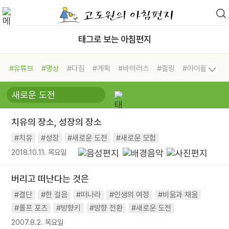
태그로 보는 아침편지
#유튜브
#명상
#다짐
#계획
#바이러스
#힐링
#아이들
#비전캠프
#독서캠프
#삶
#경험
#사람
#도움
#선택
#희망
#나눔
#친구
#링컨학교
#극복
#리더
#위기
치유의 장소, 성장의 장소
#독서
#건강
#면역력
#치유
#성장
#새로운 도전
#새로운 모험
2018.10.11. 목요일
버리고 떠난다는 것은
#결단
#한 걸음
#떠나라
#인생의 여정
#비움과 채움
#롤프 포츠
#방향키
#방향 전환
#새로운 도전
2007.8.2. 목요일