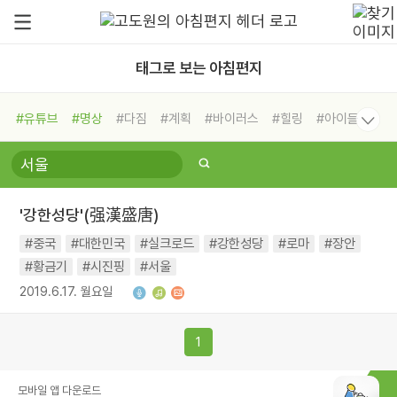
태그로 보는 아침편지
#유튜브
#명상
#다짐
#계획
#바이러스
#힐링
#아이들
#비전캠프
#독서캠프
#삶
#경험
#사람
#도움
#선택
#희망
#나눔
#친구
#링컨학교
#극복
#리더
#위기
#독서
#건강
#면역력
'강한성당'(强漢盛唐)
#중국
#대한민국
#실크로드
#강한성당
#로마
#장안
#황금기
#시진핑
#서울
2019.6.17. 월요일
1
모바일 앱 다운로드