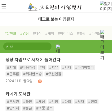
태그로 보는 아침편지
#유튜브
#명상
#다짐
#계획
#바이러스
#힐링
#아이들
#비전캠프
#독서캠프
#삶
#경험
#사람
#도움
#선택
#희망
#나눔
#친구
#링컨학교
#극복
#리더
#위기
정장 차림으로 서재에 들어간다
#독서
#건강
#면역력
#지혜
#마음가짐
#책
#치유
#서재
#마키아벨리
#군주론
#위대한스승
#옛선인들
2024.11.11. 월요일
카네기 도서관
#도서관
#불안
#세상
#걱정
#다리
#서재
#연결
#안식처
#동굴
#소풍 장소