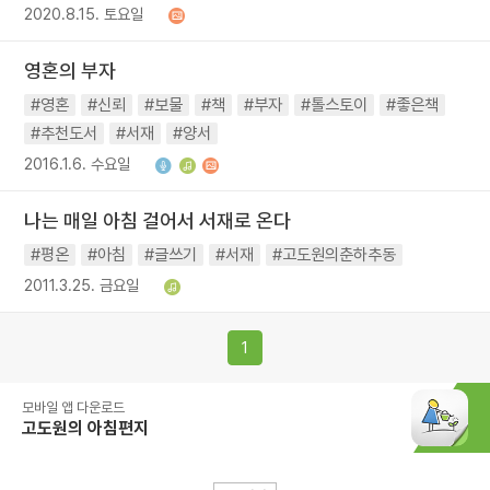
2020.8.15. 토요일
영혼의 부자
#영혼
#신뢰
#보물
#책
#부자
#톨스토이
#좋은책
#추천도서
#서재
#양서
2016.1.6. 수요일
나는 매일 아침 걸어서 서재로 온다
#평온
#아침
#글쓰기
#서재
#고도원의춘하추동
2011.3.25. 금요일
1
모바일 앱 다운로드
고도원의 아침편지